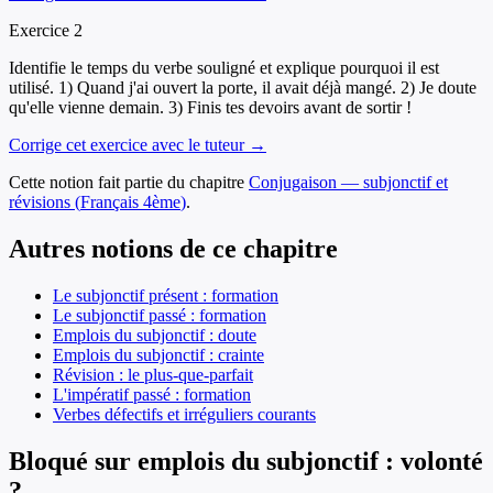
Exercice
2
Identifie le temps du verbe souligné et explique pourquoi il est
utilisé. 1) Quand j'ai ouvert la porte, il avait déjà mangé. 2) Je doute
qu'elle vienne demain. 3) Finis tes devoirs avant de sortir !
Corrige cet exercice avec le tuteur →
Cette notion fait partie du chapitre
Conjugaison — subjonctif et
révisions
(
Français
4ème
)
.
Autres notions de ce chapitre
Le subjonctif présent : formation
Le subjonctif passé : formation
Emplois du subjonctif : doute
Emplois du subjonctif : crainte
Révision : le plus-que-parfait
L'impératif passé : formation
Verbes défectifs et irréguliers courants
Bloqué sur emplois du subjonctif : volonté
?