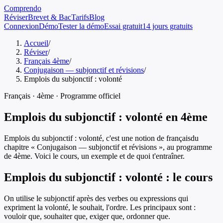
Comprendo
Réviser
Brevet & Bac
Tarifs
Blog
Connexion
Démo
Tester la démo
Essai gratuit
14 jours gratuits
Accueil
/
Réviser
/
Français 4ème
/
Conjugaison — subjonctif et révisions
/
Emplois du subjonctif : volonté
Français
·
4ème
· Programme officiel
Emplois du subjonctif : volonté
en
4ème
Emplois du subjonctif : volonté
, c'est une notion de
français
du
chapitre «
Conjugaison — subjonctif et révisions
», au programme
de
4ème
. Voici le cours, un exemple et de quoi t'entraîner.
Emplois du subjonctif : volonté
: le cours
On utilise le subjonctif après des verbes ou expressions qui
expriment la volonté, le souhait, l'ordre. Les principaux sont :
vouloir que, souhaiter que, exiger que, ordonner que.