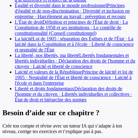
Égalité et diversité dans le monde professionnel
Principes
d'égalité et de non-discrimination · Diversité et inclusion en
entreprise · Harcèlement au travail : prévention et recours
L'État de droit
Définition et principes de l'État de droit · La
Constitution de 1958 et ses institutions · Le contrôle de
constitutionnalité (Conseil constitutionnel)
La laïcité
Loi de 1905 : séparation des Églises et de l'État · La
laïcité dans la Constitution et à l'école · Liberté de conscience
et neutralité de l'État
La liberté, nos libertés, ma liberté
Libertés fondamentales et
libertés individuelles · Déclaration des droits de l'homme et du
citoyen · Laïcité et liberté de conscience
Laïcité et valeurs de la République
Principe de laïcité et loi de
1905 · Neutralité de l'État et liberté de conscience · Laïcité à
l'école et dans l'entreprise
Liberté et droits fondamentaux
Déclaration des droits de
l'homme et du citoyen · Libertés individuelles et collectives ·
État de droit et hiérarchie des normes
Besoin d’aide sur ce chapitre ?
Crée ton compte et révise avec un tuteur IA qui s’adapte à ton
niveau, corrige tes exercices et t’explique pas à pas.