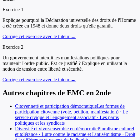
Exercice
1
Explique pourquoi la Déclaration universelle des droits de l'Homme
a été créée en 1948 et donne deux droits qu'elle garantit.
Corrige cet exercice avec le tuteur →
Exercice
2
Un gouvernement interdit les manifestations politiques pour
maintenir l'ordre public. Est-ce justifié ? Explique en utilisant la
notion de tension entre liberté et sécurité.
Corrige cet exercice avec le tuteur →
Autres chapitres de
EMC
en
2nde
Citoyenneté et participation démocratique
Les formes de
participation citoyenne (vote, pétition, manifestation) · Le
service civique et l'engagement associatif · Les partis
politiques et les syndicats
Diversité et vivre-ensemble en démocratie
Pluralisme culturel
et tolérance · Lutte contre le racisme et l'antisémitisme · Droit
à la différence et respect de la dignité