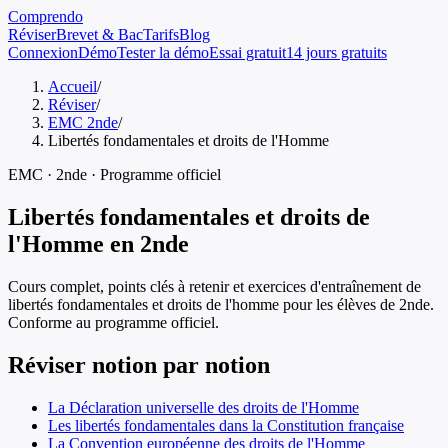
Comprendo
Réviser
Brevet & Bac
Tarifs
Blog
Connexion
Démo
Tester la démo
Essai gratuit
14 jours gratuits
Accueil
/
Réviser
/
EMC 2nde
/
Libertés fondamentales et droits de l'Homme
EMC
·
2nde
· Programme officiel
Libertés fondamentales et droits de
l'Homme
en
2nde
Cours complet, points clés à retenir et exercices d'entraînement de
libertés fondamentales et droits de l'homme
pour les élèves de
2nde
.
Conforme au programme officiel.
Réviser notion par notion
La Déclaration universelle des droits de l'Homme
Les libertés fondamentales dans la Constitution française
La Convention européenne des droits de l'Homme