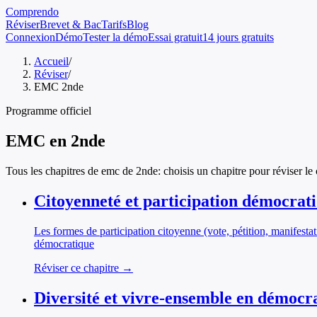
Comprendo
Réviser
Brevet & Bac
Tarifs
Blog
Connexion
Démo
Tester la démo
Essai gratuit
14 jours gratuits
Accueil
/
Réviser
/
EMC 2nde
Programme officiel
EMC
en
2nde
Tous les chapitres de
emc
de
2nde
: choisis un chapitre pour réviser le
Citoyenneté et participation démocrat
Les formes de participation citoyenne (vote, pétition, manifestati
démocratique
Réviser ce chapitre →
Diversité et vivre-ensemble en démocr