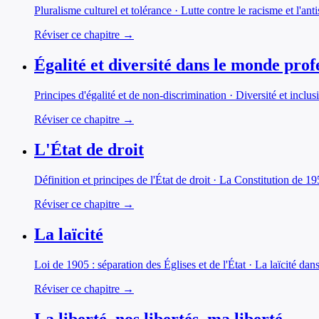
Pluralisme culturel et tolérance · Lutte contre le racisme et l'ant
Réviser ce chapitre →
Égalité et diversité dans le monde prof
Principes d'égalité et de non-discrimination · Diversité et inclus
Réviser ce chapitre →
L'État de droit
Définition et principes de l'État de droit · La Constitution de 1
Réviser ce chapitre →
La laïcité
Loi de 1905 : séparation des Églises et de l'État · La laïcité dans 
Réviser ce chapitre →
La liberté, nos libertés, ma liberté