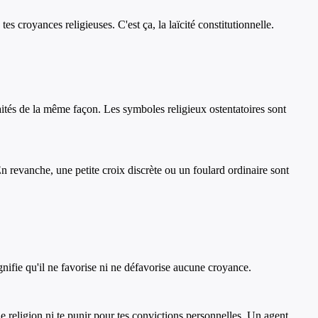
s croyances religieuses. C'est ça, la laïcité constitutionnelle.
traités de la même façon. Les symboles religieux ostentatoires sont
n revanche, une petite croix discrète ou un foulard ordinaire sont
ignifie qu'il ne favorise ni ne défavorise aucune croyance.
une religion ni te punir pour tes convictions personnelles. Un agent