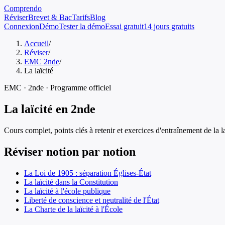
Comprendo
Réviser
Brevet & Bac
Tarifs
Blog
Connexion
Démo
Tester la démo
Essai gratuit
14 jours gratuits
Accueil
/
Réviser
/
EMC 2nde
/
La laïcité
EMC
·
2nde
· Programme officiel
La laïcité
en
2nde
Cours complet, points clés à retenir et exercices d'entraînement de
la l
Réviser notion par notion
La Loi de 1905 : séparation Églises-État
La laïcité dans la Constitution
La laïcité à l'école publique
Liberté de conscience et neutralité de l'État
La Charte de la laïcité à l'École