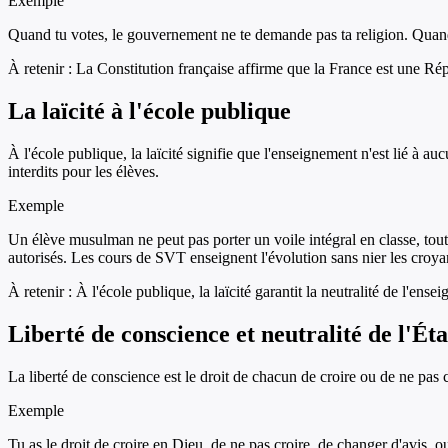
Exemple
Quand tu votes, le gouvernement ne te demande pas ta religion. Quand tu
À retenir :
La Constitution française affirme que la France est une Rép
La laïcité à l'école publique
À l'école publique, la laïcité signifie que l'enseignement n'est lié à a
interdits pour les élèves.
Exemple
Un élève musulman ne peut pas porter un voile intégral en classe, tout
autorisés. Les cours de SVT enseignent l'évolution sans nier les croya
À retenir :
À l'école publique, la laïcité garantit la neutralité de l'ensei
Liberté de conscience et neutralité de l'Éta
La liberté de conscience est le droit de chacun de croire ou de ne pas c
Exemple
Tu as le droit de croire en Dieu, de ne pas croire, de changer d'avis, o