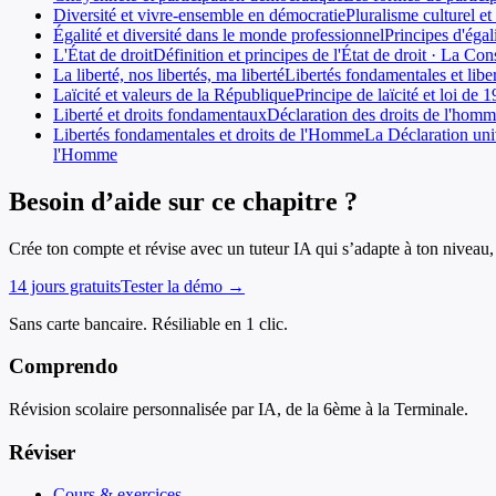
Diversité et vivre-ensemble en démocratie
Pluralisme culturel et 
Égalité et diversité dans le monde professionnel
Principes d'égal
L'État de droit
Définition et principes de l'État de droit · La Con
La liberté, nos libertés, ma liberté
Libertés fondamentales et liber
Laïcité et valeurs de la République
Principe de laïcité et loi de 1
Liberté et droits fondamentaux
Déclaration des droits de l'homme 
Libertés fondamentales et droits de l'Homme
La Déclaration uni
l'Homme
Besoin d’aide sur ce chapitre ?
Crée ton compte et révise avec un tuteur IA qui s’adapte à ton niveau, 
14 jours gratuits
Tester la démo →
Sans carte bancaire. Résiliable en 1 clic.
Comprendo
Révision scolaire personnalisée par IA, de la 6ème à la Terminale.
Réviser
Cours & exercices