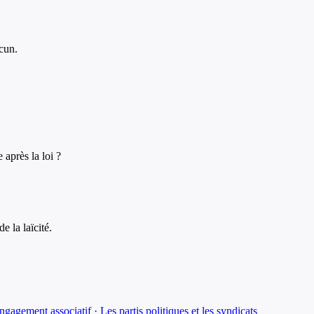
acun.
 après la loi ?
e la laïcité.
ngagement associatif · Les partis politiques et les syndicats