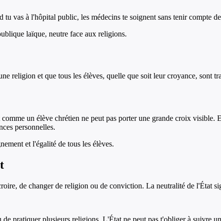
 vas à l'hôpital public, les médecins te soignent sans tenir compte de te
ublique laïque, neutre face aux religions.
ucune religion et que tous les élèves, quelle que soit leur croyance, sont 
 comme un élève chrétien ne peut pas porter une grande croix visible. E
nces personnelles.
gnement et l'égalité de tous les élèves.
t
roire, de changer de religion ou de conviction. La neutralité de l'État s
u de pratiquer plusieurs religions. L'État ne peut pas t'obliger à suivre 