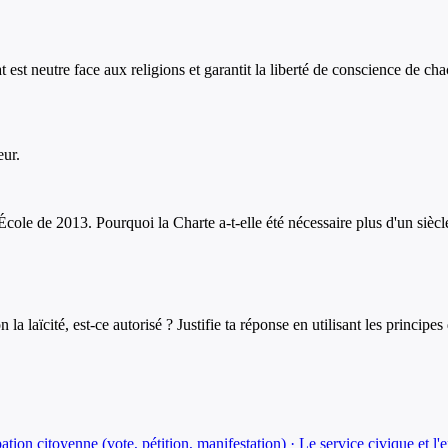
t est neutre face aux religions et garantit la liberté de conscience de ch
eur.
'École de 2013. Pourquoi la Charte a-t-elle été nécessaire plus d'un siècle
 laïcité, est-ce autorisé ? Justifie ta réponse en utilisant les principes d
ation citoyenne (vote, pétition, manifestation) · Le service civique et l'e