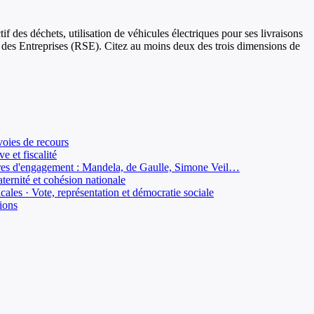
f des déchets, utilisation de véhicules électriques pour ses livraisons
le des Entreprises (RSE). Citez au moins deux des trois dimensions de
 voies de recours
e et fiscalité
igures d'engagement : Mandela, de Gaulle, Simone Veil…
aternité et cohésion nationale
icales · Vote, représentation et démocratie sociale
tions