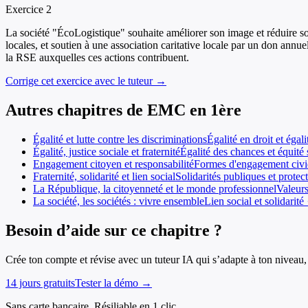
Exercice
2
La société "ÉcoLogistique" souhaite améliorer son image et réduire son 
locales, et soutien à une association caritative locale par un don ann
la RSE auxquelles ces actions contribuent.
Corrige cet exercice avec le tuteur →
Autres chapitres de
EMC
en
1ère
Égalité et lutte contre les discriminations
Égalité en droit et égal
Égalité, justice sociale et fraternité
Égalité des chances et équité s
Engagement citoyen et responsabilité
Formes d'engagement civiq
Fraternité, solidarité et lien social
Solidarités publiques et protec
La République, la citoyenneté et le monde professionnel
Valeurs
La société, les sociétés : vivre ensemble
Lien social et solidarité
Besoin d’aide sur ce chapitre ?
Crée ton compte et révise avec un tuteur IA qui s’adapte à ton niveau, 
14 jours gratuits
Tester la démo →
Sans carte bancaire. Résiliable en 1 clic.