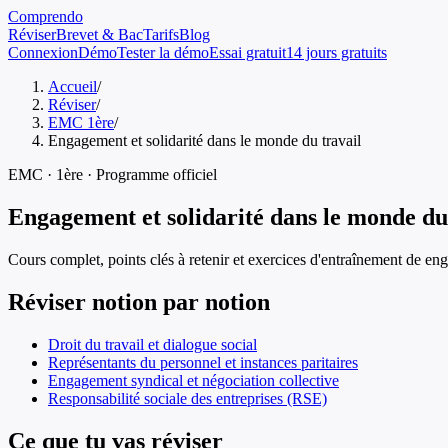
Comprendo
Réviser
Brevet & Bac
Tarifs
Blog
Connexion
Démo
Tester la démo
Essai gratuit
14 jours gratuits
Accueil
/
Réviser
/
EMC 1ère
/
Engagement et solidarité dans le monde du travail
EMC
·
1ère
· Programme officiel
Engagement et solidarité dans le monde du
Cours complet, points clés à retenir et exercices d'entraînement de
eng
Réviser notion par notion
Droit du travail et dialogue social
Représentants du personnel et instances paritaires
Engagement syndical et négociation collective
Responsabilité sociale des entreprises (RSE)
Ce que tu vas réviser