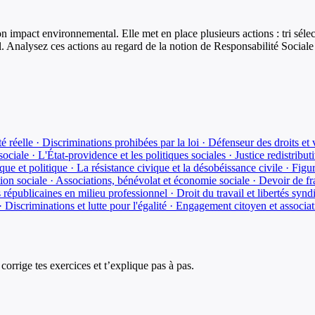
impact environnemental. Elle met en place plusieurs actions : tri sélecti
uel. Analysez ces actions au regard de la notion de Responsabilité Socia
ité réelle · Discriminations prohibées par la loi · Défenseur des droits et
ociale · L'État-providence et les politiques sociales · Justice redistributiv
ue et politique · La résistance civique et la désobéissance civile · F
tion sociale · Associations, bénévolat et économie sociale · Devoir de fr
 républicaines en milieu professionnel · Droit du travail et libertés synd
 · Discriminations et lutte pour l'égalité · Engagement citoyen et associa
corrige tes exercices et t’explique pas à pas.