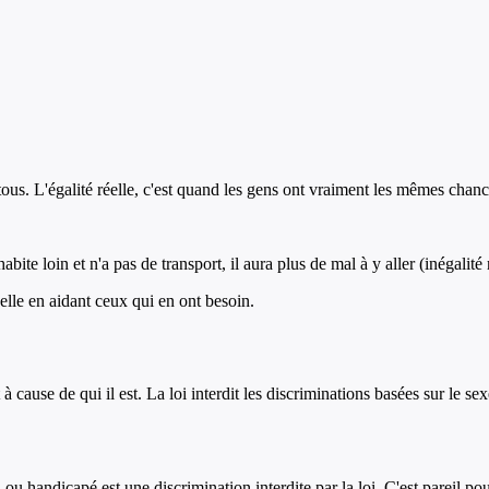
tous. L'égalité réelle, c'est quand les gens ont vraiment les mêmes chance
habite loin et n'a pas de transport, il aura plus de mal à y aller (inégalit
 réelle en aidant ceux qui en ont besoin.
cause de qui il est. La loi interdit les discriminations basées sur le sexe,
 handicapé est une discrimination interdite par la loi. C'est pareil po