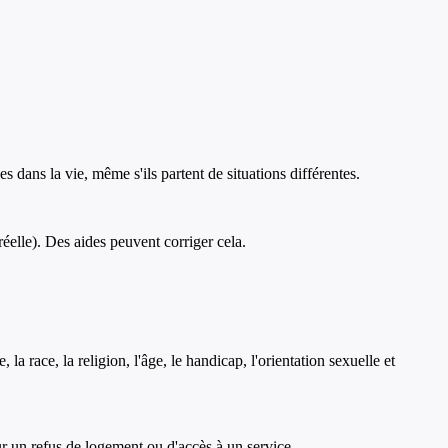
s dans la vie, même s'ils partent de situations différentes.
é réelle). Des aides peuvent corriger cela.
 la race, la religion, l'âge, le handicap, l'orientation sexuelle et
ur un refus de logement ou d'accès à un service.