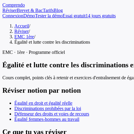
Comprendo
Réviser
Brevet & Bac
Tarifs
Blog
Connexion
Démo
Tester la démo
Essai gratuit
14 jours gratuits
Accueil
/
Réviser
/
EMC 1ère
/
Égalité et lutte contre les discriminations
EMC
·
1ère
· Programme officiel
Égalité et lutte contre les discriminations
e
Cours complet, points clés à retenir et exercices d'entraînement de
éga
Réviser notion par notion
Égalité en droit et égalité réelle
Discriminations prohibées par la loi
Défenseur des droits et voies de recours
Égalité femmes-hommes au travail
Ce que tu vas réviser