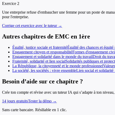
Exercice
2
Une entreprise refuse d'embaucher une femme pour un poste de manager 
pour l'entreprise.
Corrige cet exercice avec le tuteur →
Autres chapitres de
EMC
en
1ère
Égalité, justice sociale et fraternité
Égalité des chances et équité s
Engagement citoyen et responsabilité
Formes d'engagement civiq
Engagement et solidarité dans le monde du travail
Droit du trava
Fraternité, solidarité et lien social
Solidarités publiques et protec
La République, la citoyenneté et le monde professionnel
Valeurs
La société, les sociétés : vivre ensemble
Lien social et solidarité
Besoin d’aide sur ce chapitre ?
Crée ton compte et révise avec un tuteur IA qui s’adapte à ton niveau, 
14 jours gratuits
Tester la démo →
Sans carte bancaire. Résiliable en 1 clic.