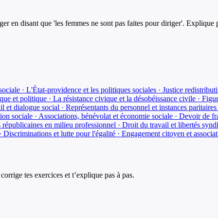
en disant que 'les femmes ne sont pas faites pour diriger'. Explique p
ociale · L'État-providence et les politiques sociales · Justice redistributiv
ue et politique · La résistance civique et la désobéissance civile · F
il et dialogue social · Représentants du personnel et instances paritaire
tion sociale · Associations, bénévolat et économie sociale · Devoir de fr
 républicaines en milieu professionnel · Droit du travail et libertés synd
 · Discriminations et lutte pour l'égalité · Engagement citoyen et associa
corrige tes exercices et t’explique pas à pas.