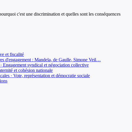
ourquoi c'est une discrimination et quelles sont les conséquences
e et fiscalité
igures d'engagement : Mandela, de Gaulle, Simone Veil…
s · Engagement syndical et négociation collective
aternité et cohésion nationale
icales · Vote, représentation et démocratie sociale
tions