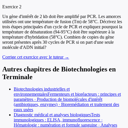
Exercice
2
Un gène d'intérêt de 2 kb doit être amplifié par PCR. Les amorces
utilisées ont une température de fusion (Tm) de 58°C. Décrivez les
trois étapes principales d'un cycle de PCR et expliquez pourquoi la
température de dénaturation (94-95°C) doit être supérieure à la
température d'hybridation (58°C). Combien de copies du gène
seront présentes après 30 cycles de PCR si on part d'une seule
molécule d'ADN initial?
Corrige cet exercice avec le tuteur →
Autres chapitres de
Biotechnologies
en
Terminale
Biotechnologies industrielles et
environnementales
Fermenteurs et bioréacteurs : principes et
paramètres · Production de biomolécules d'intérêt
(antibiotiques, enzymes) · Bioremédiation et traitement des
eaux usées
Diagnostic médical et analyses biologiques
Tests
immunologiques : ELISA, immunofluorescence ·
Hématologie : numération et formule sanguine · Analyses