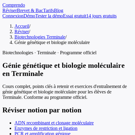
Comprendo
Réviser
Brevet & Bac
Tarifs
Blog
Connexion
Démo
Tester la démo
Essai gratuit
14 jours gratuits
Accueil
/
Réviser
/
Biotechnologies Terminale
/
Génie génétique et biologie moléculaire
Biotechnologies
·
Terminale
· Programme officiel
Génie génétique et biologie moléculaire
en
Terminale
Cours complet, points clés à retenir et exercices d'entraînement de
génie génétique et biologie moléculaire
pour les élèves de
Terminale
. Conforme au programme officiel.
Réviser notion par notion
ADN recombinant et clonage moléculaire
Enzymes de restriction et ligation
PCR et amplification génique