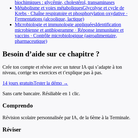
biochimiques : glycémie, cholestérol, transaminases
Métabolisme et voies métaboliques
Glycolyse et cycle de
Krebs · Chaîne respiratoire et phosphorylation oxydative ·
Fermentations (alcoolique, lactique)
Microbiologie et immunologie appliquées
Identification
microbienne et antibiogramme · Réponse immunitaire et
vaccins · Contrôle microbiologique (agroalimentaire,
pharmaceutique)
Besoin d’aide sur ce chapitre ?
Crée ton compte et révise avec un tuteur IA qui s’adapte à ton
niveau, corrige tes exercices et t’explique pas à pas.
14 jours gratuits
Tester la démo →
Sans carte bancaire. Résiliable en 1 clic.
Comprendo
Révision scolaire personnalisée par IA, de la 6ème à la Terminale.
Réviser