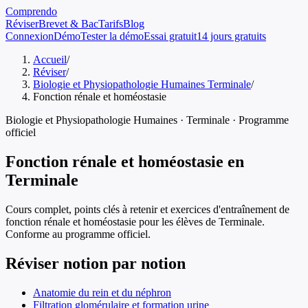
Comprendo
Réviser
Brevet & Bac
Tarifs
Blog
Connexion
Démo
Tester la démo
Essai gratuit
14 jours gratuits
Accueil
/
Réviser
/
Biologie et Physiopathologie Humaines Terminale
/
Fonction rénale et homéostasie
Biologie et Physiopathologie Humaines
·
Terminale
· Programme
officiel
Fonction rénale et homéostasie
en
Terminale
Cours complet, points clés à retenir et exercices d'entraînement de
fonction rénale et homéostasie
pour les élèves de
Terminale
.
Conforme au programme officiel.
Réviser notion par notion
Anatomie du rein et du néphron
Filtration glomérulaire et formation urine