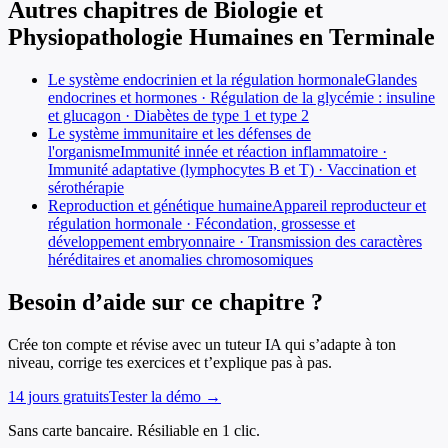
Autres chapitres de
Biologie et
Physiopathologie Humaines
en
Terminale
Le système endocrinien et la régulation hormonale
Glandes
endocrines et hormones · Régulation de la glycémie : insuline
et glucagon · Diabètes de type 1 et type 2
Le système immunitaire et les défenses de
l'organisme
Immunité innée et réaction inflammatoire ·
Immunité adaptative (lymphocytes B et T) · Vaccination et
sérothérapie
Reproduction et génétique humaine
Appareil reproducteur et
régulation hormonale · Fécondation, grossesse et
développement embryonnaire · Transmission des caractères
héréditaires et anomalies chromosomiques
Besoin d’aide sur ce chapitre ?
Crée ton compte et révise avec un tuteur IA qui s’adapte à ton
niveau, corrige tes exercices et t’explique pas à pas.
14 jours gratuits
Tester la démo →
Sans carte bancaire. Résiliable en 1 clic.