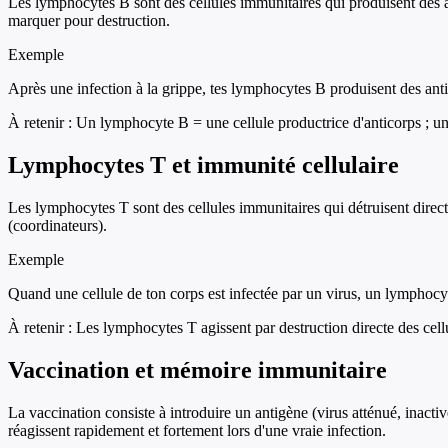
Les lymphocytes B sont des cellules immunitaires qui produisent des an
marquer pour destruction.
Exemple
Après une infection à la grippe, tes lymphocytes B produisent des antico
À retenir :
Un lymphocyte B = une cellule productrice d'anticorps ; un
Lymphocytes T et immunité cellulaire
Les lymphocytes T sont des cellules immunitaires qui détruisent direct
(coordinateurs).
Exemple
Quand une cellule de ton corps est infectée par un virus, un lymphocyte
À retenir :
Les lymphocytes T agissent par destruction directe des cel
Vaccination et mémoire immunitaire
La vaccination consiste à introduire un antigène (virus atténué, inact
réagissent rapidement et fortement lors d'une vraie infection.