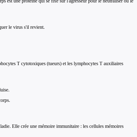
est une protéine qui se fixe sur l'agresseur pour le neutraliser ou le
er le virus s'il revient.
phocytes T cytotoxiques (tueurs) et les lymphocytes T auxiliaires
duise.
corps.
aladie. Elle crée une mémoire immunitaire : les cellules mémoires