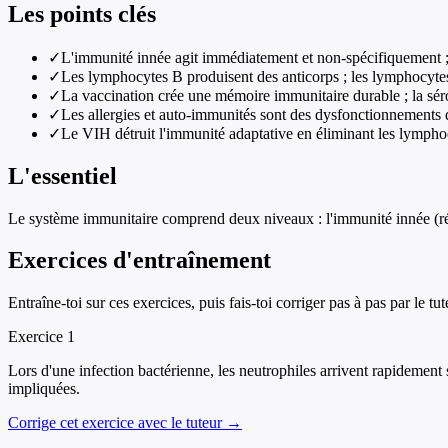
Les points clés
✓
L'immunité innée agit immédiatement et non-spécifiquement ; l
✓
Les lymphocytes B produisent des anticorps ; les lymphocytes 
✓
La vaccination crée une mémoire immunitaire durable ; la sér
✓
Les allergies et auto-immunités sont des dysfonctionnements
✓
Le VIH détruit l'immunité adaptative en éliminant les lymphoc
L'essentiel
Le système immunitaire comprend deux niveaux : l'immunité innée (réac
Exercices d'entraînement
Entraîne-toi sur ces exercices, puis fais-toi corriger pas à pas par le tut
Exercice
1
Lors d'une infection bactérienne, les neutrophiles arrivent rapidement s
impliquées.
Corrige cet exercice avec le tuteur →