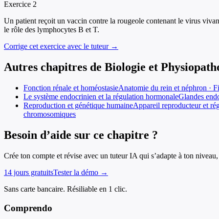
Exercice
2
Un patient reçoit un vaccin contre la rougeole contenant le virus viva
le rôle des lymphocytes B et T.
Corrige cet exercice avec le tuteur →
Autres chapitres de
Biologie et Physiopat
Fonction rénale et homéostasie
Anatomie du rein et néphron · Fil
Le système endocrinien et la régulation hormonale
Glandes endoc
Reproduction et génétique humaine
Appareil reproducteur et ré
chromosomiques
Besoin d’aide sur ce chapitre ?
Crée ton compte et révise avec un tuteur IA qui s’adapte à ton niveau, 
14 jours gratuits
Tester la démo →
Sans carte bancaire. Résiliable en 1 clic.
Comprendo