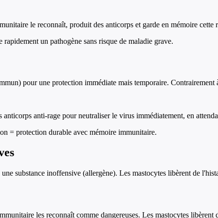
unitaire le reconnaît, produit des anticorps et garde en mémoire cette ren
re rapidement un pathogène sans risque de maladie grave.
m immun) pour une protection immédiate mais temporaire. Contrairement à
anticorps anti-rage pour neutraliser le virus immédiatement, en attend
tion = protection durable avec mémoire immunitaire.
ves
e une substance inoffensive (allergène). Les mastocytes libèrent de l'
immunitaire les reconnaît comme dangereuses. Les mastocytes libèrent d