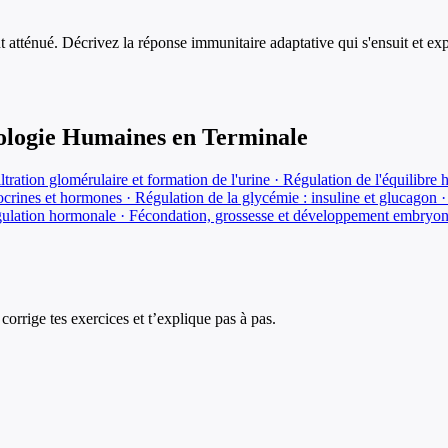
nt atténué. Décrivez la réponse immunitaire adaptative qui s'ensuit et 
hologie Humaines
en
Terminale
tration glomérulaire et formation de l'urine · Régulation de l'équilibre 
rines et hormones · Régulation de la glycémie : insuline et glucagon · 
gulation hormonale · Fécondation, grossesse et développement embryonna
corrige tes exercices et t’explique pas à pas.