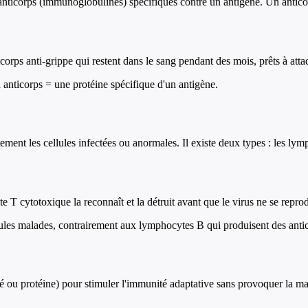
ticorps (immunoglobulines) spécifiques contre un antigène. Un anticorps 
rps anti-grippe qui restent dans le sang pendant des mois, prêts à attaqu
 anticorps = une protéine spécifique d'un antigène.
ement les cellules infectées ou anormales. Il existe deux types : les lym
 T cytotoxique la reconnaît et la détruit avant que le virus ne se repro
lules malades, contrairement aux lymphocytes B qui produisent des anti
ivé ou protéine) pour stimuler l'immunité adaptative sans provoquer la m