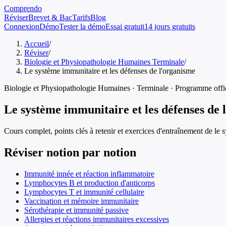
Comprendo
Réviser
Brevet & Bac
Tarifs
Blog
Connexion
Démo
Tester la démo
Essai gratuit
14 jours gratuits
Accueil
/
Réviser
/
Biologie et Physiopathologie Humaines Terminale
/
Le système immunitaire et les défenses de l'organisme
Biologie et Physiopathologie Humaines
·
Terminale
· Programme offic
Le système immunitaire et les défenses de 
Cours complet, points clés à retenir et exercices d'entraînement de
le 
Réviser notion par notion
Immunité innée et réaction inflammatoire
Lymphocytes B et production d'anticorps
Lymphocytes T et immunité cellulaire
Vaccination et mémoire immunitaire
Sérothérapie et immunité passive
Allergies et réactions immunitaires excessives