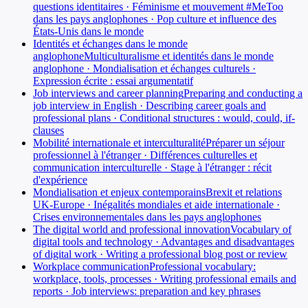
questions identitaires · Féminisme et mouvement #MeToo
dans les pays anglophones · Pop culture et influence des
États-Unis dans le monde
Identités et échanges dans le monde
anglophone
Multiculturalisme et identités dans le monde
anglophone · Mondialisation et échanges culturels ·
Expression écrite : essai argumentatif
Job interviews and career planning
Preparing and conducting a
job interview in English · Describing career goals and
professional plans · Conditional structures : would, could, if-
clauses
Mobilité internationale et interculturalité
Préparer un séjour
professionnel à l'étranger · Différences culturelles et
communication interculturelle · Stage à l'étranger : récit
d'expérience
Mondialisation et enjeux contemporains
Brexit et relations
UK-Europe · Inégalités mondiales et aide internationale ·
Crises environnementales dans les pays anglophones
The digital world and professional innovation
Vocabulary of
digital tools and technology · Advantages and disadvantages
of digital work · Writing a professional blog post or review
Workplace communication
Professional vocabulary:
workplace, tools, processes · Writing professional emails and
reports · Job interviews: preparation and key phrases