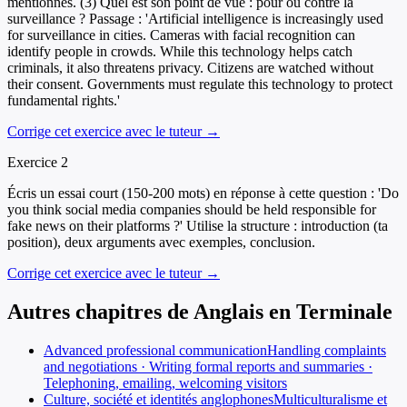
mentionnés. (3) Quel est son point de vue : pour ou contre la
surveillance ? Passage : 'Artificial intelligence is increasingly used
for surveillance in cities. Cameras with facial recognition can
identify people in crowds. While this technology helps catch
criminals, it also threatens privacy. Citizens are watched without
their consent. Governments must regulate this technology to protect
fundamental rights.'
Corrige cet exercice avec le tuteur →
Exercice
2
Écris un essai court (150-200 mots) en réponse à cette question : 'Do
you think social media companies should be held responsible for
fake news on their platforms ?' Utilise la structure : introduction (ta
position), deux arguments avec exemples, conclusion.
Corrige cet exercice avec le tuteur →
Autres chapitres de
Anglais
en
Terminale
Advanced professional communication
Handling complaints
and negotiations · Writing formal reports and summaries ·
Telephoning, emailing, welcoming visitors
Culture, société et identités anglophones
Multiculturalisme et