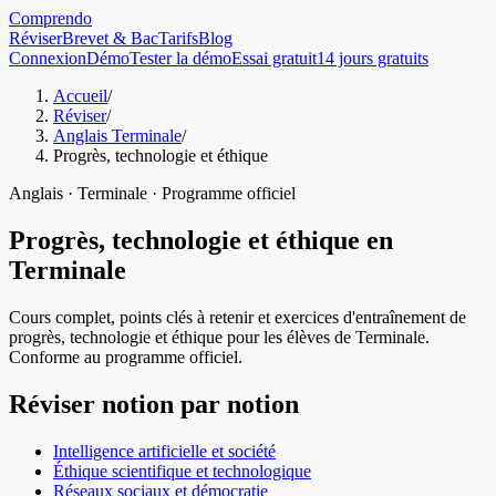
Comprendo
Réviser
Brevet & Bac
Tarifs
Blog
Connexion
Démo
Tester la démo
Essai gratuit
14 jours gratuits
Accueil
/
Réviser
/
Anglais Terminale
/
Progrès, technologie et éthique
Anglais
·
Terminale
· Programme officiel
Progrès, technologie et éthique
en
Terminale
Cours complet, points clés à retenir et exercices d'entraînement de
progrès, technologie et éthique
pour les élèves de
Terminale
.
Conforme au programme officiel.
Réviser notion par notion
Intelligence artificielle et société
Éthique scientifique et technologique
Réseaux sociaux et démocratie