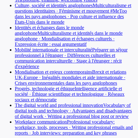
Culture, société et identités anglophones
Multiculturalisme et
questions identitaires · Féminisme et mouvement #MeToo
dans les pays anglophones · Pop culture et influence des
États-Unis dans le monde
Identités et échanges dans le monde
anglophone
Multiculturalisme et identités dans le monde
anglophone · Mondialisation et échanges culturels ·
Expression écrite : essai argumentatif
Mobilité internationale et interculturalité
Préparer un séjour
professionnel à l'étranger · Différences culturelles et
communication interculturelle · Stage à l'étranger : récit
d'expérience
Mondialisation et enjeux contemporains
Brexit et relations
UK-Europe · Inégalités mondiales et aide internationale ·
Crises environnementales dans les pays anglophones
Progrès, technologie et éthique
Intelligence artificielle et
société · Éthique scientifique et technologique · Réseaux
sociaux et démocratie
The digital world and professional innovation
Vocabulary of
digital tools and technology · Advantages and disadvantages
of digital work · Writing a professional blog post or review
Workplace communication
Professional vocabulary:
workplace, tools, processes · Writing professional emails and
reports · Job interviews: preparation and key phrases