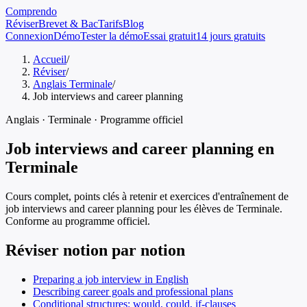
Comprendo
Réviser
Brevet & Bac
Tarifs
Blog
Connexion
Démo
Tester la démo
Essai gratuit
14 jours gratuits
Accueil
/
Réviser
/
Anglais Terminale
/
Job interviews and career planning
Anglais
·
Terminale
· Programme officiel
Job interviews and career planning
en
Terminale
Cours complet, points clés à retenir et exercices d'entraînement de
job interviews and career planning
pour les élèves de
Terminale
.
Conforme au programme officiel.
Réviser notion par notion
Preparing a job interview in English
Describing career goals and professional plans
Conditional structures: would, could, if-clauses