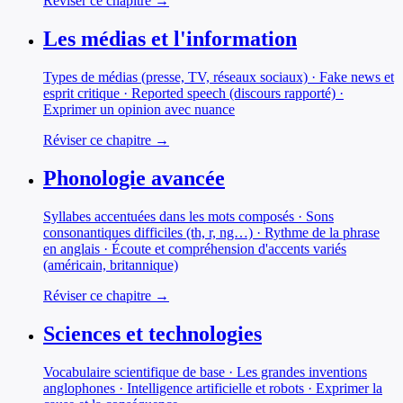
Réviser ce chapitre →
Les médias et l'information
Types de médias (presse, TV, réseaux sociaux) · Fake news et
esprit critique · Reported speech (discours rapporté) ·
Exprimer un opinion avec nuance
Réviser ce chapitre →
Phonologie avancée
Syllabes accentuées dans les mots composés · Sons
consonantiques difficiles (th, r, ng…) · Rythme de la phrase
en anglais · Écoute et compréhension d'accents variés
(américain, britannique)
Réviser ce chapitre →
Sciences et technologies
Vocabulaire scientifique de base · Les grandes inventions
anglophones · Intelligence artificielle et robots · Exprimer la