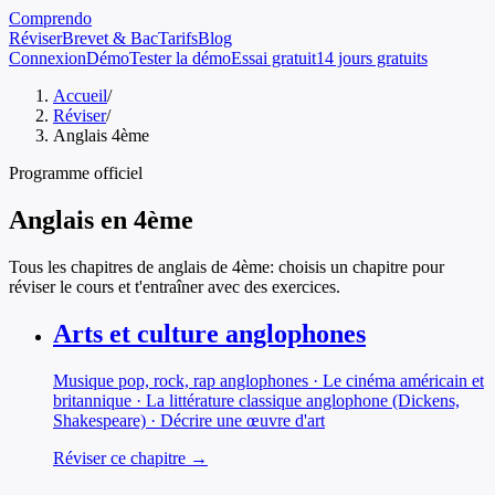
Comprendo
Réviser
Brevet & Bac
Tarifs
Blog
Connexion
Démo
Tester la démo
Essai gratuit
14 jours gratuits
Accueil
/
Réviser
/
Anglais 4ème
Programme officiel
Anglais
en
4ème
Tous les chapitres de
anglais
de
4ème
: choisis un chapitre pour
réviser le cours et t'entraîner avec des exercices.
Arts et culture anglophones
Musique pop, rock, rap anglophones · Le cinéma américain et
britannique · La littérature classique anglophone (Dickens,
Shakespeare) · Décrire une œuvre d'art
Réviser ce chapitre →