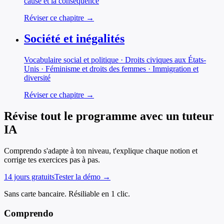
cause et la conséquence
Réviser ce chapitre →
Société et inégalités
Vocabulaire social et politique · Droits civiques aux États-
Unis · Féminisme et droits des femmes · Immigration et
diversité
Réviser ce chapitre →
Révise tout le programme avec un tuteur
IA
Comprendo s'adapte à ton niveau, t'explique chaque notion et
corrige tes exercices pas à pas.
14 jours gratuits
Tester la démo →
Sans carte bancaire. Résiliable en 1 clic.
Comprendo