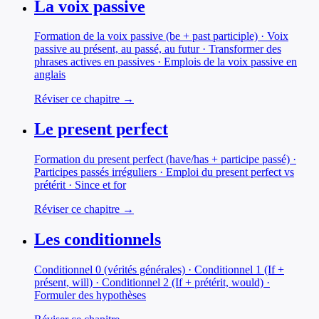
La voix passive
Formation de la voix passive (be + past participle) · Voix
passive au présent, au passé, au futur · Transformer des
phrases actives en passives · Emplois de la voix passive en
anglais
Réviser ce chapitre →
Le present perfect
Formation du present perfect (have/has + participe passé) ·
Participes passés irréguliers · Emploi du present perfect vs
prétérit · Since et for
Réviser ce chapitre →
Les conditionnels
Conditionnel 0 (vérités générales) · Conditionnel 1 (If +
présent, will) · Conditionnel 2 (If + prétérit, would) ·
Formuler des hypothèses