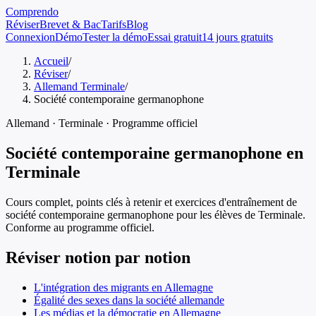
Comprendo
Réviser
Brevet & Bac
Tarifs
Blog
Connexion
Démo
Tester la démo
Essai gratuit
14 jours gratuits
Accueil
/
Réviser
/
Allemand Terminale
/
Société contemporaine germanophone
Allemand
·
Terminale
· Programme officiel
Société contemporaine germanophone
en
Terminale
Cours complet, points clés à retenir et exercices d'entraînement de
société contemporaine germanophone
pour les élèves de
Terminale
.
Conforme au programme officiel.
Réviser notion par notion
L'intégration des migrants en Allemagne
Égalité des sexes dans la société allemande
Les médias et la démocratie en Allemagne