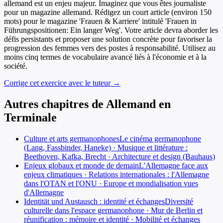
allemand est un enjeu majeur. Imaginez que vous êtes journaliste
pour un magazine allemand. Rédigez un court article (environ 150
mots) pour le magazine 'Frauen & Karriere' intitulé 'Frauen in
Führungspositionen: Ein langer Weg'. Votre article devra aborder les
défis persistants et proposer une solution concrète pour favoriser la
progression des femmes vers des postes à responsabilité. Utilisez au
moins cinq termes de vocabulaire avancé liés à l'économie et à la
société.
Corrige cet exercice avec le tuteur →
Autres chapitres de
Allemand
en
Terminale
Culture et arts germanophones
Le cinéma germanophone
(Lang, Fassbinder, Haneke) · Musique et littérature :
Beethoven, Kafka, Brecht · Architecture et design (Bauhaus)
Enjeux globaux et monde de demain
L'Allemagne face aux
enjeux climatiques · Relations internationales : l'Allemagne
dans l'OTAN et l'ONU · Europe et mondialisation vues
d'Allemagne
Identität und Austausch : identité et échanges
Diversité
culturelle dans l'espace germanophone · Mur de Berlin et
réunification : mémoire et identité · Mobilité et échanges