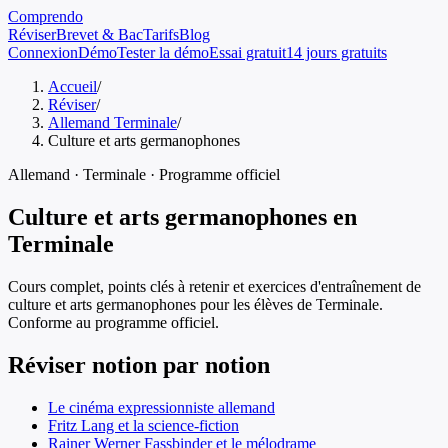
Comprendo
Réviser
Brevet & Bac
Tarifs
Blog
Connexion
Démo
Tester la démo
Essai gratuit
14 jours gratuits
Accueil
/
Réviser
/
Allemand Terminale
/
Culture et arts germanophones
Allemand
·
Terminale
· Programme officiel
Culture et arts germanophones
en
Terminale
Cours complet, points clés à retenir et exercices d'entraînement de
culture et arts germanophones
pour les élèves de
Terminale
.
Conforme au programme officiel.
Réviser notion par notion
Le cinéma expressionniste allemand
Fritz Lang et la science-fiction
Rainer Werner Fassbinder et le mélodrame