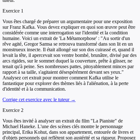
tuteur.
Exercice
1
Vous êtes chargé de préparer un argumentaire pour une exposition
sur Franz Kafka. Vous devez expliquer en quoi son œuvre peut être
considérée comme une interrogation sur l'identité et la condition
humaine. Voici un extrait de 'La Métamorphose' : "Au sortir d'un
rêve agité, Gregor Samsa se retrouva transformé dans son lit en un
monstrueux insecte. Il était allongé sur son dos cuirassé et, quand il
levait la tête, il apercevait son ventre bombé, brunâtre, divisé par des
arcs rigides, sur le sommet duquel la couverture, prête à glisser, ne
tenait qu'à peine. Ses nombreuses pattes, pitoyablement minces par
rapport à sa taille, s'agitaient désespérément devant ses yeux."
Analysez cet extrait pour montrer comment Kafka utilise le
fantastique pour explorer des thèmes liés à l'aliénation, à la perte
d'identité et à la communication.
Corrige cet exercice avec le tuteur →
Exercice
2
Vous êtes invité à analyser un extrait du film "La Pianiste" de
Michael Haneke. L'une des scènes clés montre le personnage
principal, Erika Kohut, dans son appartement, entourée de livres et
d'objets personnels qui reflètent son austérité et sa rigueur. Proposez