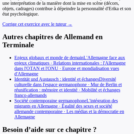
une interprétation de la manière dont la mise en scène (décors,
objets, cadrages) contribue à dépeindre la personnalité d'Erika et son
état psychologique.
Corrige cet exercice avec le tuteur →
Autres chapitres de
Allemand
en
Terminale
Enjeux globaux et monde de demain
L'Allemagne face aux
enjeux climatiques · Relations internationales : l'Allemagne
dans l'OTAN et l'ONU · Europe et mondialisation vues
d'Allemagne
Identität und Austausch : identité et échanges
Diversité
culturelle dans l'espace germanophone · Mur de Berlin et
réunification : mémoire et identité · Mobilité et échanges
franco-allemands
Société contemporaine germanophone
L'intégration des
migrants en Allemagne · Égalité des sexes et société
allemande contemporaine · Les médias et la démocratie en
Allemagne
Besoin d’aide sur ce chapitre ?