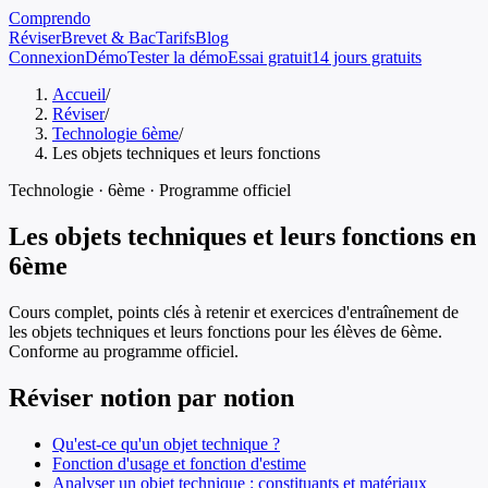
Comprendo
Réviser
Brevet & Bac
Tarifs
Blog
Connexion
Démo
Tester la démo
Essai gratuit
14 jours gratuits
Accueil
/
Réviser
/
Technologie 6ème
/
Les objets techniques et leurs fonctions
Technologie
·
6ème
· Programme officiel
Les objets techniques et leurs fonctions
en
6ème
Cours complet, points clés à retenir et exercices d'entraînement de
les objets techniques et leurs fonctions
pour les élèves de
6ème
.
Conforme au programme officiel.
Réviser notion par notion
Qu'est-ce qu'un objet technique ?
Fonction d'usage et fonction d'estime
Analyser un objet technique : constituants et matériaux