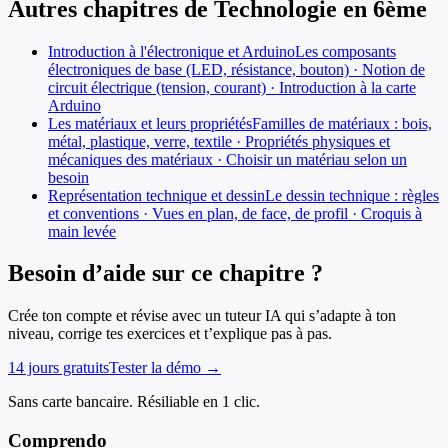
Autres chapitres de
Technologie
en
6ème
Introduction à l'électronique et Arduino
Les composants
électroniques de base (LED, résistance, bouton) · Notion de
circuit électrique (tension, courant) · Introduction à la carte
Arduino
Les matériaux et leurs propriétés
Familles de matériaux : bois,
métal, plastique, verre, textile · Propriétés physiques et
mécaniques des matériaux · Choisir un matériau selon un
besoin
Représentation technique et dessin
Le dessin technique : règles
et conventions · Vues en plan, de face, de profil · Croquis à
main levée
Besoin d’aide sur ce chapitre ?
Crée ton compte et révise avec un tuteur IA qui s’adapte à ton
niveau, corrige tes exercices et t’explique pas à pas.
14 jours gratuits
Tester la démo →
Sans carte bancaire. Résiliable en 1 clic.
Comprendo