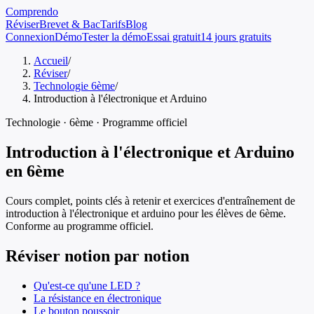
Comprendo
Réviser
Brevet & Bac
Tarifs
Blog
Connexion
Démo
Tester la démo
Essai gratuit
14 jours gratuits
Accueil
/
Réviser
/
Technologie 6ème
/
Introduction à l'électronique et Arduino
Technologie
·
6ème
· Programme officiel
Introduction à l'électronique et Arduino
en
6ème
Cours complet, points clés à retenir et exercices d'entraînement de
introduction à l'électronique et arduino
pour les élèves de
6ème
.
Conforme au programme officiel.
Réviser notion par notion
Qu'est-ce qu'une LED ?
La résistance en électronique
Le bouton poussoir