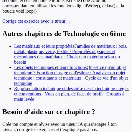
seconde, et cela en boucle infinie. Écris le code Arduino
correspondant en utilisant les fonctions digitalWrite(), delay() et la
boucle void loop().
Corrige cet exercice avec le tuteur →
Autres chapitres de
Technologie
en
6ème
Les matériaux et leurs propriétés
Familles de matériaux : bois,
métal, plastique, verre, textile · Propriétés physiques et
mécaniques des matériaux · Choisir un matériau selon un
besoin
Les objets techniques et leurs fonctions
Qu'est-ce qu'un objet
technique ? Fonction d'usage et d'estime · Analyser un objet
technique : constituants et matériaux · Cycle de vie d'un objet
technique
Représentation technique et dessin
Le dessin technique : règles
et conventions · Vues en plan, de face, de profil · Croquis à
main levée
Besoin d’aide sur ce chapitre ?
Crée ton compte et révise avec un tuteur IA qui s’adapte à ton
niveau, corrige tes exercices et t’explique pas à pas.