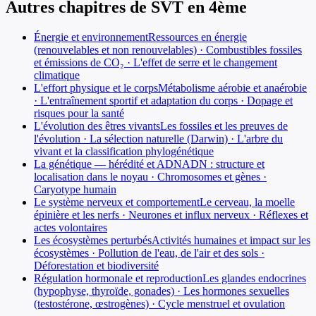
Autres chapitres de
SVT
en
4ème
Énergie et environnement
Ressources en énergie
(renouvelables et non renouvelables) · Combustibles fossiles
et émissions de CO₂ · L'effet de serre et le changement
climatique
L'effort physique et le corps
Métabolisme aérobie et anaérobie
· L'entraînement sportif et adaptation du corps · Dopage et
risques pour la santé
L'évolution des êtres vivants
Les fossiles et les preuves de
l'évolution · La sélection naturelle (Darwin) · L'arbre du
vivant et la classification phylogénétique
La génétique — hérédité et ADN
ADN : structure et
localisation dans le noyau · Chromosomes et gènes ·
Caryotype humain
Le système nerveux et comportement
Le cerveau, la moelle
épinière et les nerfs · Neurones et influx nerveux · Réflexes et
actes volontaires
Les écosystèmes perturbés
Activités humaines et impact sur les
écosystèmes · Pollution de l'eau, de l'air et des sols ·
Déforestation et biodiversité
Régulation hormonale et reproduction
Les glandes endocrines
(hypophyse, thyroïde, gonades) · Les hormones sexuelles
(testostérone, œstrogènes) · Cycle menstruel et ovulation