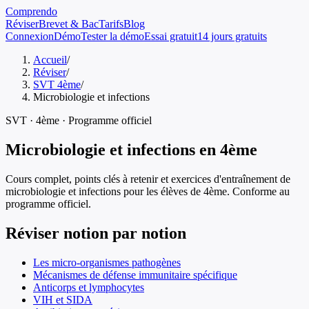
Comprendo
Réviser
Brevet & Bac
Tarifs
Blog
Connexion
Démo
Tester la démo
Essai gratuit
14 jours gratuits
Accueil
/
Réviser
/
SVT 4ème
/
Microbiologie et infections
SVT
·
4ème
· Programme officiel
Microbiologie et infections
en
4ème
Cours complet, points clés à retenir et exercices d'entraînement de
microbiologie et infections
pour les élèves de
4ème
. Conforme au
programme officiel.
Réviser notion par notion
Les micro-organismes pathogènes
Mécanismes de défense immunitaire spécifique
Anticorps et lymphocytes
VIH et SIDA