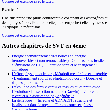
Corrige cet exercice avec le tuteur →
Exercice
2
Une fille prend une pilule contraceptive contenant des œstrogènes et
de la progestérone. Pourquoi cette pilule empêche-t-elle la grossesse
? Explique le mécanisme.
Corrige cet exercice avec le tuteur →
Autres chapitres de
SVT
en
4ème
Énergie et environnement
Ressources en énergie
(renouvelables et non renouvelables) · Combustibles fossiles
et émissions de CO₂ · L'effet de serre et le changement
climatique
L'effort physique et le corps
Métabolisme aérobie et anaérobie
· L'entraînement sportif et adaptation du corps · Dopage et
risques pour la santé
L'évolution des êtres vivants
Les fossiles et les preuves de
l'évolution · La sélection naturelle (Darwin) · L'arbre du
vivant et la classification phylogénétique
La génétique — hérédité et ADN
ADN : structure et
localisation dans le noyau · Chromosomes et gènes ·
Caryotype humain