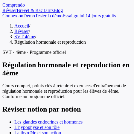
Comprendo
Réviser
Brevet & Bac
Tarifs
Blog
Connexion
Démo
Tester la démo
Essai gratuit
14 jours gratuits
Accueil
/
Réviser
/
SVT 4ème
/
Régulation hormonale et reproduction
SVT
·
4ème
· Programme officiel
Régulation hormonale et reproduction
en
4ème
Cours complet, points clés à retenir et exercices d'entraînement de
régulation hormonale et reproduction
pour les élèves de
4ème
.
Conforme au programme officiel.
Réviser notion par notion
Les glandes endocrines et hormones
L'hypophyse et son rôle
La thyroïde et son action