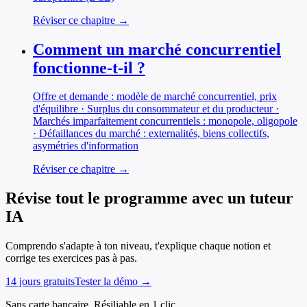
Réviser ce chapitre →
Comment un marché concurrentiel
fonctionne-t-il ?
Offre et demande : modèle de marché concurrentiel, prix
d'équilibre · Surplus du consommateur et du producteur ·
Marchés imparfaitement concurrentiels : monopole, oligopole
· Défaillances du marché : externalités, biens collectifs,
asymétries d'information
Réviser ce chapitre →
Révise tout le programme avec un tuteur
IA
Comprendo s'adapte à ton niveau, t'explique chaque notion et
corrige tes exercices pas à pas.
14 jours gratuits
Tester la démo →
Sans carte bancaire. Résiliable en 1 clic.