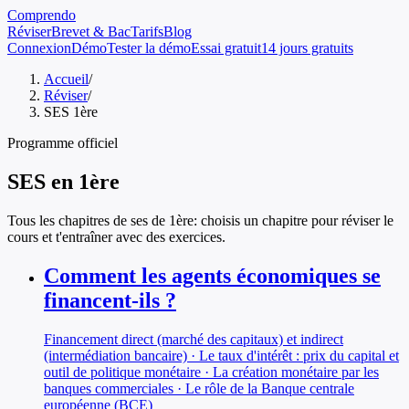
Comprendo
Réviser
Brevet & Bac
Tarifs
Blog
Connexion
Démo
Tester la démo
Essai gratuit
14 jours gratuits
Accueil
/
Réviser
/
SES 1ère
Programme officiel
SES
en
1ère
Tous les chapitres de
ses
de
1ère
: choisis un chapitre pour réviser le
cours et t'entraîner avec des exercices.
Comment les agents économiques se
financent-ils ?
Financement direct (marché des capitaux) et indirect
(intermédiation bancaire) · Le taux d'intérêt : prix du capital et
outil de politique monétaire · La création monétaire par les
banques commerciales · Le rôle de la Banque centrale
européenne (BCE)