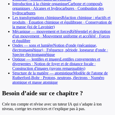
Introduction à la chimie organique
Carbone et composés
organiques · Alcanes et hydrocarbures · Combustion des
hydrocarbures
Les transformations chimiques
Réaction chimique : réactifs et
produits · Équation chimique et équilibrage · Conservation de
la masse (loi de Lavoisier)
Mécanique — mouvement et forces
Référentiel et description
d'un mouvement · Mouvement uniforme et accéléré · Forces
et équilibre
Ondes — sons et lumière
Notion d'onde (mécanique,
électromagnétique) · Fréquence, période, longueur d'onde ·
Spectre électromagnétique
Optique — lentilles et images
Lentilles convergentes et
divergentes · Notion de foyer et de distance focale ·
Construction d'images (rayons remarquables)
Structure de la matière — atomistique
Modèle de l'atome de
Rutherford-Bohr · Protons, neutrons, électrons · Numéro
atomique et masse atomique
Besoin d’aide sur ce chapitre ?
Crée ton compte et révise avec un tuteur IA qui s’adapte à ton
niveau, corrige tes exercices et t’explique pas à pas.