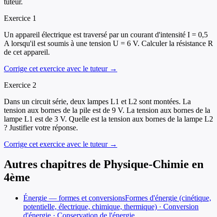
tuteur.
Exercice
1
Un appareil électrique est traversé par un courant d'intensité I = 0,5
A lorsqu'il est soumis à une tension U = 6 V. Calculer la résistance R
de cet appareil.
Corrige cet exercice avec le tuteur →
Exercice
2
Dans un circuit série, deux lampes L1 et L2 sont montées. La
tension aux bornes de la pile est de 9 V. La tension aux bornes de la
lampe L1 est de 3 V. Quelle est la tension aux bornes de la lampe L2
? Justifier votre réponse.
Corrige cet exercice avec le tuteur →
Autres chapitres de
Physique-Chimie
en
4ème
Énergie — formes et conversions
Formes d'énergie (cinétique,
potentielle, électrique, chimique, thermique) · Conversion
d'énergie · Conservation de l'énergie