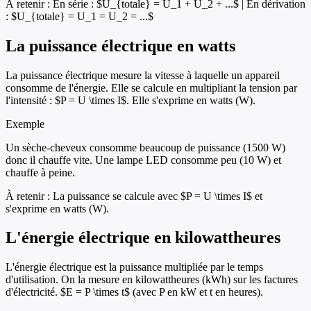
À retenir :
En série : $U_{totale} = U_1 + U_2 + ...$ | En dérivation
: $U_{totale} = U_1 = U_2 = ...$
La puissance électrique en watts
La puissance électrique mesure la vitesse à laquelle un appareil
consomme de l'énergie. Elle se calcule en multipliant la tension par
l'intensité : $P = U \times I$. Elle s'exprime en watts (W).
Exemple
Un sèche-cheveux consomme beaucoup de puissance (1500 W)
donc il chauffe vite. Une lampe LED consomme peu (10 W) et
chauffe à peine.
À retenir :
La puissance se calcule avec $P = U \times I$ et
s'exprime en watts (W).
L'énergie électrique en kilowattheures
L'énergie électrique est la puissance multipliée par le temps
d'utilisation. On la mesure en kilowattheures (kWh) sur les factures
d'électricité. $E = P \times t$ (avec P en kW et t en heures).