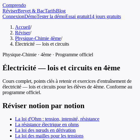
Comprendo
Réviser
Brevet & Bac
Tarifs
Blog
Connexion
Démo
Tester la démo
Essai gratuit
14 jours gratuits
Accueil
/
Réviser
/
Physique-Chimie 4ème
/
Électricité — lois et circuits
Physique-Chimie
·
4ème
· Programme officiel
Électricité — lois et circuits
en
4ème
Cours complet, points clés à retenir et exercices d'entraînement de
électricité — lois et circuits
pour les élèves de
4ème
. Conforme au
programme officiel.
Réviser notion par notion
La loi d'Ohm : tension, intensité, résistance
La résistance électrique en ohms
La loi des nœuds en dérivation
La loi des mailles pour les tensions