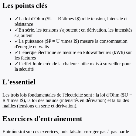
Les points clés
✓
La loi d'Ohm ($U = R \times I$) relie tension, intensité et
résistance
✓
En série, les tensions s'ajoutent ; en dérivation, les intensités
s'ajoutent
✓
La puissance ($P = U \times I$) mesure la consommation
d'énergie en watts
✓
L'énergie électrique se mesure en kilowattheures (kWh) sur
les factures
✓
L'effet Joule crée de la chaleur : utile mais à surveiller pour
la sécurité
L'essentiel
Les trois lois fondamentales de l'électricité sont : la loi d'Ohm ($U =
R \times I$), la loi des nœuds (intensités en dérivation) et la loi des
mailles (tensions en série et dérivation).
Exercices d'entraînement
Entraîne-toi sur ces exercices, puis fais-toi corriger pas à pas par le