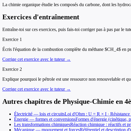
La chimie organique étudie les composés du carbone, dont les hydrocarb
Exercices d'entraînement
Entraîne-toi sur ces exercices, puis fais-toi corriger pas à pas par le tut
Exercice
1
Écris l'équation de la combustion complète du méthane $CH_4$ en pr
Corrige cet exercice avec le tuteur →
Exercice
2
Explique pourquoi le pétrole est une ressource non renouvelable et que
Corrige cet exercice avec le tuteur →
Autres chapitres de
Physique-Chimie
en
4
Électricité — lois et circuits
Loi d'Ohm : U = R × I · Résistance 
Énergie — formes et conversions
Formes d'énergie (cinétique, p
Les transformations chimiques
Réaction chimique : réactifs et p
Mécanique — mouvement et forces
Référentiel et description 