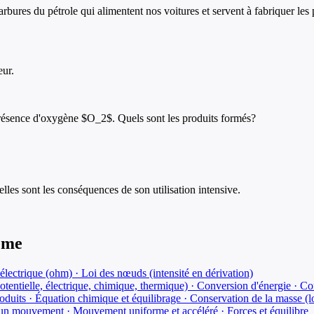
ures du pétrole qui alimentent nos voitures et servent à fabriquer les 
eur.
ésence d'oxygène $O_2$. Quels sont les produits formés?
lles sont les conséquences de son utilisation intensive.
ème
électrique (ohm) · Loi des nœuds (intensité en dérivation)
otentielle, électrique, chimique, thermique) · Conversion d'énergie · Co
roduits · Équation chimique et équilibrage · Conservation de la masse (l
d'un mouvement · Mouvement uniforme et accéléré · Forces et équilibre