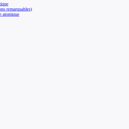
tique
yons remarquables)
se atomique