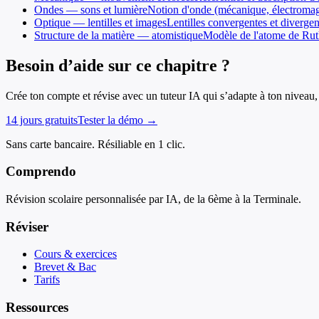
Ondes — sons et lumière
Notion d'onde (mécanique, électromag
Optique — lentilles et images
Lentilles convergentes et divergen
Structure de la matière — atomistique
Modèle de l'atome de Rut
Besoin d’aide sur ce chapitre ?
Crée ton compte et révise avec un tuteur IA qui s’adapte à ton niveau, 
14 jours gratuits
Tester la démo →
Sans carte bancaire. Résiliable en 1 clic.
Comprendo
Révision scolaire personnalisée par IA, de la 6ème à la Terminale.
Réviser
Cours & exercices
Brevet & Bac
Tarifs
Ressources