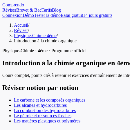
Comprendo
Réviser
Brevet & Bac
Tarifs
Blog
Connexion
Démo
Tester la démo
Essai gratuit
14 jours gratuits
Accueil
/
Réviser
/
Physique-Chimie 4ème
/
Introduction à la chimie organique
Physique-Chimie
·
4ème
· Programme officiel
Introduction à la chimie organique
en
4èm
Cours complet, points clés à retenir et exercices d'entraînement de
int
Réviser notion par notion
Le carbone et les composés organiques
Les alcanes et hydrocarbures
La combustion des hydrocarbures
Le pétrole et ressources fossiles
Les matières plastiques et polymères