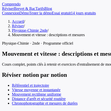
Comprendo
Réviser
Brevet & Bac
Tarifs
Blog
Connexion
Démo
Tester la démo
Essai gratuit
14 jours gratuits
Accueil
/
Réviser
/
Physique-Chimie 2nde
/
Mouvement et vitesse : descriptions et mesures
Physique-Chimie
·
2nde
· Programme officiel
Mouvement et vitesse : descriptions et mes
Cours complet, points clés à retenir et exercices d'entraînement de
mou
Réviser notion par notion
Référentiel et trajectoire
Vitesse moyenne et instantanée
Mouvement rectiligne uniforme
Distance d'arrêt et sécurité routière
Chronophotographie et mesures de durées