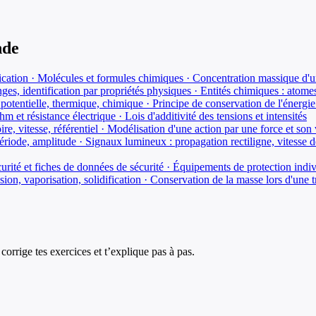
nde
ification · Molécules et formules chimiques · Concentration massique d'u
ges, identification par propriétés physiques · Entités chimiques : atome
 potentielle, thermique, chimique · Principe de conservation de l'énergie
m et résistance électrique · Lois d'additivité des tensions et intensités
re, vitesse, référentiel · Modélisation d'une action par une force et son
ériode, amplitude · Signaux lumineux : propagation rectiligne, vitesse d
rité et fiches de données de sécurité · Équipements de protection indi
sion, vaporisation, solidification · Conservation de la masse lors d'un
corrige tes exercices et t’explique pas à pas.