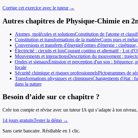
Corrige cet exercice avec le tuteur →
Autres chapitres de
Physique-Chimie
en
2
Atomes, molécules et solutions
Constitution de l'atome et class
Constitution et transformations de la matière
Corps purs et mélan
Conversions et transferts d'énergie
Formes d'énergie : cinétique,
Électricité : circuits et lois
Courant continu et alternatif · Loi d'Oh
Mouvements et interactions
Description du mouvement : trajectoi
Ondes et signaux
Émission et perception d'un son : fréquence, p
focale
Sécurité chimique et risques professionnels
Pictogrammes de sécu
Transformations physiques et chimiques
Changements d'état : fu
dans la nature
Besoin d’aide sur ce chapitre ?
Crée ton compte et révise avec un tuteur IA qui s’adapte à ton niveau, 
14 jours gratuits
Tester la démo →
Sans carte bancaire. Résiliable en 1 clic.