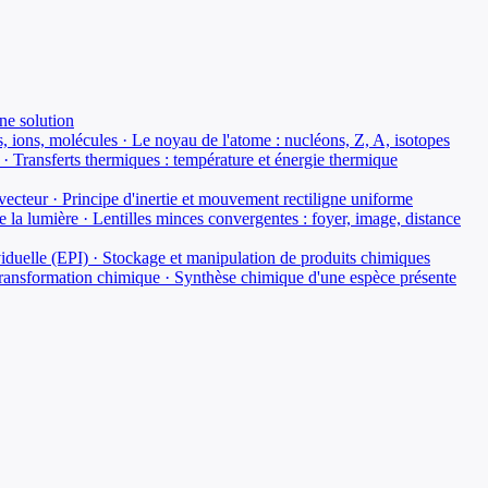
ne solution
s, ions, molécules · Le noyau de l'atome : nucléons, Z, A, isotopes
 · Transferts thermiques : température et énergie thermique
 vecteur · Principe d'inertie et mouvement rectiligne uniforme
e la lumière · Lentilles minces convergentes : foyer, image, distance
viduelle (EPI) · Stockage et manipulation de produits chimiques
e transformation chimique · Synthèse chimique d'une espèce présente