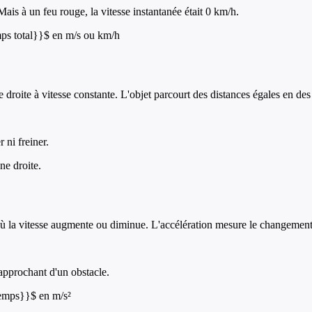
ais à un feu rouge, la vitesse instantanée était 0 km/h.
mps total}}$ en m/s ou km/h
oite à vitesse constante. L'objet parcourt des distances égales en de
 ni freiner.
ne droite.
ù la vitesse augmente ou diminue. L'accélération mesure le changement 
approchant d'un obstacle.
{temps}}$ en m/s²