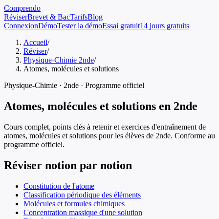
Comprendo
Réviser
Brevet & Bac
Tarifs
Blog
Connexion
Démo
Tester la démo
Essai gratuit
14 jours gratuits
Accueil
/
Réviser
/
Physique-Chimie 2nde
/
Atomes, molécules et solutions
Physique-Chimie
·
2nde
· Programme officiel
Atomes, molécules et solutions
en
2nde
Cours complet, points clés à retenir et exercices d'entraînement de
atomes, molécules et solutions
pour les élèves de
2nde
. Conforme au
programme officiel.
Réviser notion par notion
Constitution de l'atome
Classification périodique des éléments
Molécules et formules chimiques
Concentration massique d'une solution