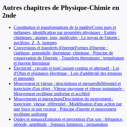
Autres chapitres de
Physique-Chimie
en
2nde
Constitution et transformations de la matière
Corps purs et
mélanges, identification par propriétés physiques · Entités
chimiques : atomes, ions, molécules · Le noyau de l'atome :
nucléons, Z, A, isotopes
Conversions et transferts d'énergie
Formes d'énergie :
cinétique, potentielle, thermique, chimique · Principe de
conservation de l'énergie · Transferts thermiques : température
et énergie thermique
Électricité : circuits et lois
Courant continu et alternatif · Loi
d'Ohm et résistance électrique · Lois d'additivité des tensions
et intensités
Mouvement et vitesse : descriptions et mesures
Référentiel et
trajectoire d'un objet · Vitesse moyenne et vitesse instantanée ·
Mouvement rectiligne uniforme et accéléré
Mouvements et interactions
Description du mouvement :
trajectoire, vitesse, référentiel · Modélisation d'une action par
une force et son vecteur · Principe d'inertie et mouvement
rectiligne uniforme
Ondes et signaux
Émission et perception d'un son : fréquence,
période, amplitude · Signaux lumineux : propagation