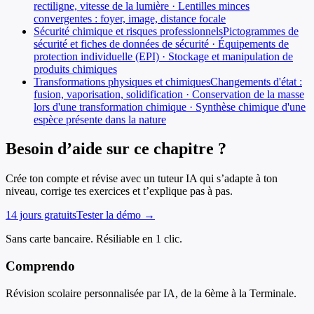
rectiligne, vitesse de la lumière · Lentilles minces
convergentes : foyer, image, distance focale
Sécurité chimique et risques professionnels
Pictogrammes de
sécurité et fiches de données de sécurité · Équipements de
protection individuelle (EPI) · Stockage et manipulation de
produits chimiques
Transformations physiques et chimiques
Changements d'état :
fusion, vaporisation, solidification · Conservation de la masse
lors d'une transformation chimique · Synthèse chimique d'une
espèce présente dans la nature
Besoin d’aide sur ce chapitre ?
Crée ton compte et révise avec un tuteur IA qui s’adapte à ton
niveau, corrige tes exercices et t’explique pas à pas.
14 jours gratuits
Tester la démo →
Sans carte bancaire. Résiliable en 1 clic.
Comprendo
Révision scolaire personnalisée par IA, de la 6ème à la Terminale.