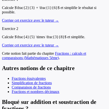
Calcule $\frac{2}{3} + \frac{1}{6}$ et simplifie le résultat si
possible.
Corrige cet exercice avec le tuteur →
Exercice
2
Calcule $\frac{4}{5} \times \frac{3}{8}$ et simplifie.
Corrige cet exercice avec le tuteur →
Cette notion fait partie du chapitre
Fractions : calculs et
comparaisons
(
Mathématiques
5ème
)
.
Autres notions de ce chapitre
Fractions équivalentes
Simplification de fractions
Comparaison de fractions
Fractions et nombres décimaux
Bloqué sur addition et soustraction de
fractions ?