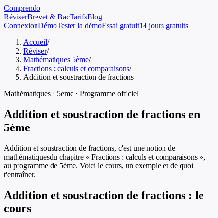
Comprendo
Réviser
Brevet & Bac
Tarifs
Blog
Connexion
Démo
Tester la démo
Essai gratuit
14 jours gratuits
Accueil
/
Réviser
/
Mathématiques 5ème
/
Fractions : calculs et comparaisons
/
Addition et soustraction de fractions
Mathématiques
·
5ème
· Programme officiel
Addition et soustraction de fractions
en
5ème
Addition et soustraction de fractions
, c'est une notion de
mathématiques
du chapitre «
Fractions : calculs et comparaisons
»,
au programme de
5ème
. Voici le cours, un exemple et de quoi
t'entraîner.
Addition et soustraction de fractions
: le
cours