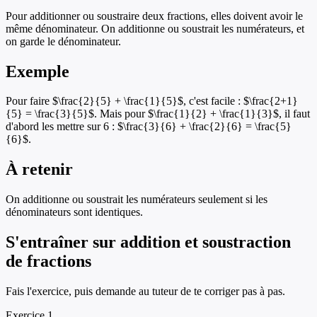
Pour additionner ou soustraire deux fractions, elles doivent avoir le
même dénominateur. On additionne ou soustrait les numérateurs, et
on garde le dénominateur.
Exemple
Pour faire $\frac{2}{5} + \frac{1}{5}$, c'est facile : $\frac{2+1}
{5} = \frac{3}{5}$. Mais pour $\frac{1}{2} + \frac{1}{3}$, il faut
d'abord les mettre sur 6 : $\frac{3}{6} + \frac{2}{6} = \frac{5}
{6}$.
À retenir
On additionne ou soustrait les numérateurs seulement si les
dénominateurs sont identiques.
S'entraîner sur
addition et soustraction
de fractions
Fais l'exercice, puis demande au tuteur de te corriger pas à pas.
Exercice
1