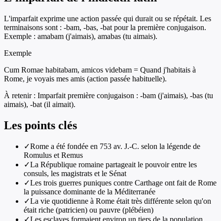
L'imparfait exprime une action passée qui durait ou se répétait. Les
terminaisons sont : -bam, -bas, -bat pour la première conjugaison.
Exemple : amabam (j'aimais), amabas (tu aimais).
Exemple
Cum Romae habitabam, amicos videbam = Quand j'habitais à
Rome, je voyais mes amis (action passée habituelle).
À retenir :
Imparfait première conjugaison : -bam (j'aimais), -bas (tu
aimais), -bat (il aimait).
Les points clés
✓
Rome a été fondée en 753 av. J.-C. selon la légende de
Romulus et Remus
✓
La République romaine partageait le pouvoir entre les
consuls, les magistrats et le Sénat
✓
Les trois guerres puniques contre Carthage ont fait de Rome
la puissance dominante de la Méditerranée
✓
La vie quotidienne à Rome était très différente selon qu'on
était riche (patricien) ou pauvre (plébéien)
✓
Les esclaves formaient environ un tiers de la population