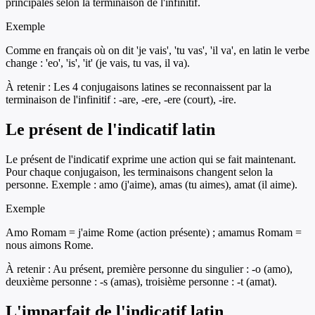
principales selon la terminaison de l'infinitif.
Exemple
Comme en français où on dit 'je vais', 'tu vas', 'il va', en latin le verbe
change : 'eo', 'is', 'it' (je vais, tu vas, il va).
À retenir :
Les 4 conjugaisons latines se reconnaissent par la
terminaison de l'infinitif : -are, -ere, -ere (court), -ire.
Le présent de l'indicatif latin
Le présent de l'indicatif exprime une action qui se fait maintenant.
Pour chaque conjugaison, les terminaisons changent selon la
personne. Exemple : amo (j'aime), amas (tu aimes), amat (il aime).
Exemple
Amo Romam = j'aime Rome (action présente) ; amamus Romam =
nous aimons Rome.
À retenir :
Au présent, première personne du singulier : -o (amo),
deuxième personne : -s (amas), troisième personne : -t (amat).
L'imparfait de l'indicatif latin