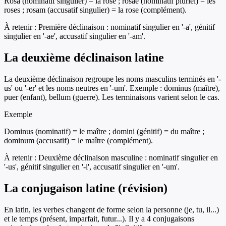
Rosa (nominatif singulier) = la rose ; rosae (nominatif pluriel) = les
roses ; rosam (accusatif singulier) = la rose (complément).
À retenir :
Première déclinaison : nominatif singulier en '-a', génitif
singulier en '-ae', accusatif singulier en '-am'.
La deuxième déclinaison latine
La deuxième déclinaison regroupe les noms masculins terminés en '-
us' ou '-er' et les noms neutres en '-um'. Exemple : dominus (maître),
puer (enfant), bellum (guerre). Les terminaisons varient selon le cas.
Exemple
Dominus (nominatif) = le maître ; domini (génitif) = du maître ;
dominum (accusatif) = le maître (complément).
À retenir :
Deuxième déclinaison masculine : nominatif singulier en
'-us', génitif singulier en '-i', accusatif singulier en '-um'.
La conjugaison latine (révision)
En latin, les verbes changent de forme selon la personne (je, tu, il...)
et le temps (présent, imparfait, futur...). Il y a 4 conjugaisons