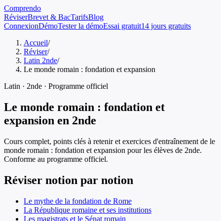
Comprendo
Réviser
Brevet & Bac
Tarifs
Blog
Connexion
Démo
Tester la démo
Essai gratuit
14 jours gratuits
Accueil
/
Réviser
/
Latin 2nde
/
Le monde romain : fondation et expansion
Latin
·
2nde
· Programme officiel
Le monde romain : fondation et
expansion
en
2nde
Cours complet, points clés à retenir et exercices d'entraînement de
le
monde romain : fondation et expansion
pour les élèves de
2nde
.
Conforme au programme officiel.
Réviser notion par notion
Le mythe de la fondation de Rome
La République romaine et ses institutions
Les magistrats et le Sénat romain