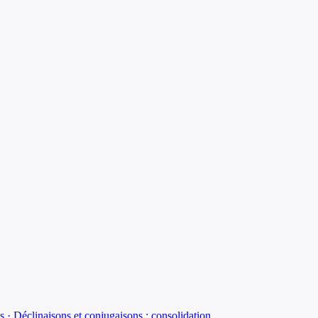
os · Déclinaisons et conjugaisons : consolidation