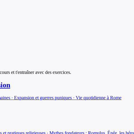
 cours et t'entraîner avec des exercices.
sion
maines · Expansion et guerres puniques · Vie quotidienne à Rome
ces et pratiques religieuses · Mythes fondateurs : Romulus, Énée, les hér