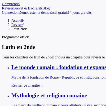
Comprendo
Réviser
Brevet & Bac
Tarifs
Blog
Connexion
Démo
Tester la démo
Essai gratuit
14 jours gratuits
Accueil
/
Réviser
/
Latin 2nde
Programme officiel
Latin
en
2nde
Tous les chapitres de
latin
de
2nde
: choisis un chapitre pour réviser le
Le monde romain : fondation et expan
Mythe de la fondation de Rome · République et institutions ro
Réviser ce chapitre →
Mythologie et religion romaine
Les dieux du panthéon romain et leurs attributs · Rites, sacrifi