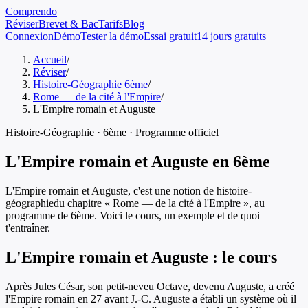
Comprendo
Réviser
Brevet & Bac
Tarifs
Blog
Connexion
Démo
Tester la démo
Essai gratuit
14 jours gratuits
Accueil
/
Réviser
/
Histoire-Géographie 6ème
/
Rome — de la cité à l'Empire
/
L'Empire romain et Auguste
Histoire-Géographie
·
6ème
· Programme officiel
L'Empire romain et Auguste
en
6ème
L'Empire romain et Auguste
, c'est une notion de
histoire-
géographie
du chapitre «
Rome — de la cité à l'Empire
», au
programme de
6ème
. Voici le cours, un exemple et de quoi
t'entraîner.
L'Empire romain et Auguste
: le cours
Après Jules César, son petit-neveu Octave, devenu Auguste, a créé
l'Empire romain en 27 avant J.-C. Auguste a établi un système où il