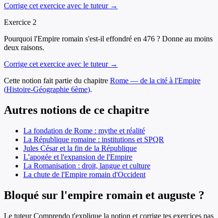
Corrige cet exercice avec le tuteur →
Exercice
2
Pourquoi l'Empire romain s'est-il effondré en 476 ? Donne au moins
deux raisons.
Corrige cet exercice avec le tuteur →
Cette notion fait partie du chapitre
Rome — de la cité à l'Empire
(
Histoire-Géographie
6ème
)
.
Autres notions de ce chapitre
La fondation de Rome : mythe et réalité
La République romaine : institutions et SPQR
Jules César et la fin de la République
L'apogée et l'expansion de l'Empire
La Romanisation : droit, langue et culture
La chute de l'Empire romain d'Occident
Bloqué sur l'empire romain et auguste ?
Le tuteur Comprendo t'explique la notion et corrige tes exercices pas