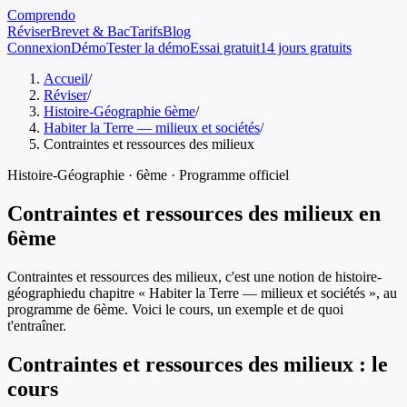
Comprendo
Réviser
Brevet & Bac
Tarifs
Blog
Connexion
Démo
Tester la démo
Essai gratuit
14 jours gratuits
Accueil
/
Réviser
/
Histoire-Géographie 6ème
/
Habiter la Terre — milieux et sociétés
/
Contraintes et ressources des milieux
Histoire-Géographie
·
6ème
· Programme officiel
Contraintes et ressources des milieux
en
6ème
Contraintes et ressources des milieux
, c'est une notion de
histoire-
géographie
du chapitre «
Habiter la Terre — milieux et sociétés
», au
programme de
6ème
. Voici le cours, un exemple et de quoi
t'entraîner.
Contraintes et ressources des milieux
: le
cours