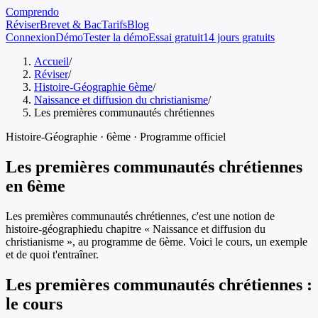
Comprendo
Réviser
Brevet & Bac
Tarifs
Blog
Connexion
Démo
Tester la démo
Essai gratuit
14 jours gratuits
Accueil
/
Réviser
/
Histoire-Géographie 6ème
/
Naissance et diffusion du christianisme
/
Les premières communautés chrétiennes
Histoire-Géographie
·
6ème
· Programme officiel
Les premières communautés chrétiennes
en
6ème
Les premières communautés chrétiennes
, c'est une notion de
histoire-géographie
du chapitre «
Naissance et diffusion du
christianisme
», au programme de
6ème
. Voici le cours, un exemple
et de quoi t'entraîner.
Les premières communautés chrétiennes
:
le cours