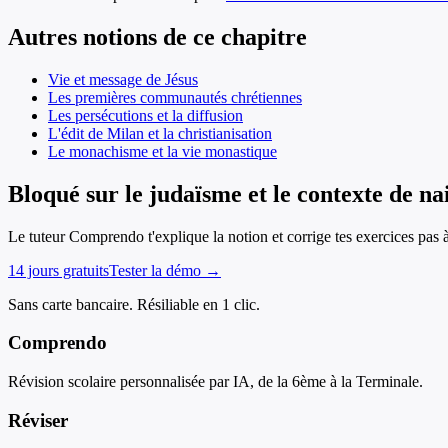
Autres notions de ce chapitre
Vie et message de Jésus
Les premières communautés chrétiennes
Les persécutions et la diffusion
L'édit de Milan et la christianisation
Le monachisme et la vie monastique
Bloqué sur le judaïsme et le contexte de na
Le tuteur Comprendo t'explique la notion et corrige tes exercices pas 
14 jours gratuits
Tester la démo →
Sans carte bancaire. Résiliable en 1 clic.
Comprendo
Révision scolaire personnalisée par IA, de la 6ème à la Terminale.
Réviser