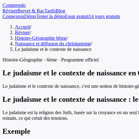
Comprendo
Réviser
Brevet & Bac
Tarifs
Blog
Connexion
Démo
Tester la démo
Essai gratuit
14 jours gratuits
Accueil
/
Réviser
/
Histoire-Géographie 6ème
/
Naissance et diffusion du christianisme
/
Le judaïsme et le contexte de naissance
Histoire-Géographie
·
6ème
· Programme officiel
Le judaïsme et le contexte de naissance
en
Le judaïsme et le contexte de naissance
, c'est une notion de
histoire-g
Le judaïsme et le contexte de naissance
: le
Le judaïsme est la religion des Juifs, basée sur la croyance en un seul
romain, ce qui créait des tensions.
Exemple