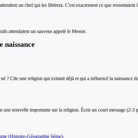
ttendent un chef qui les libérera. C'est exactement ce que ressentaient l
Juifs attendaient un sauveur appelé le Messie.
de naissance
é ? Cite une religion qui existait déjà et qui a influencé la naissance d
n une nouvelle importante sur la religion. Écris un court message (2-3 p
isme
(
Histoire-Géographie
6ème
)
.