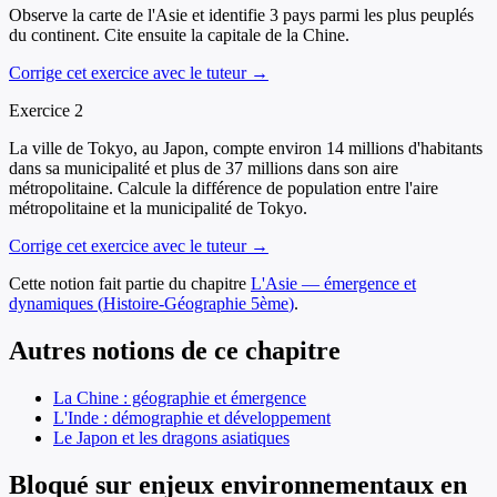
Observe la carte de l'Asie et identifie 3 pays parmi les plus peuplés
du continent. Cite ensuite la capitale de la Chine.
Corrige cet exercice avec le tuteur →
Exercice
2
La ville de Tokyo, au Japon, compte environ 14 millions d'habitants
dans sa municipalité et plus de 37 millions dans son aire
métropolitaine. Calcule la différence de population entre l'aire
métropolitaine et la municipalité de Tokyo.
Corrige cet exercice avec le tuteur →
Cette notion fait partie du chapitre
L'Asie — émergence et
dynamiques
(
Histoire-Géographie
5ème
)
.
Autres notions de ce chapitre
La Chine : géographie et émergence
L'Inde : démographie et développement
Le Japon et les dragons asiatiques
Bloqué sur enjeux environnementaux en