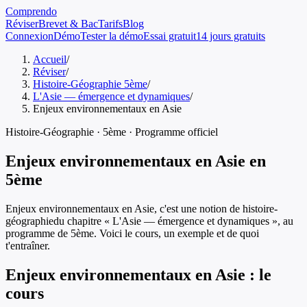
Comprendo
Réviser
Brevet & Bac
Tarifs
Blog
Connexion
Démo
Tester la démo
Essai gratuit
14 jours gratuits
Accueil
/
Réviser
/
Histoire-Géographie 5ème
/
L'Asie — émergence et dynamiques
/
Enjeux environnementaux en Asie
Histoire-Géographie
·
5ème
· Programme officiel
Enjeux environnementaux en Asie
en
5ème
Enjeux environnementaux en Asie
, c'est une notion de
histoire-
géographie
du chapitre «
L'Asie — émergence et dynamiques
», au
programme de
5ème
. Voici le cours, un exemple et de quoi
t'entraîner.
Enjeux environnementaux en Asie
: le
cours