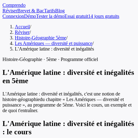
Comprendo
Réviser
Brevet & Bac
Tarifs
Blog
Connexion
Démo
Tester la démo
Essai gratuit
14 jours gratuits
Accueil
/
Réviser
/
Histoire-Géographie 5ème
/
Les Amériques — diversité et puissance
/
L'Amérique latine : diversité et inégalités
Histoire-Géographie
·
5ème
· Programme officiel
L'Amérique latine : diversité et inégalités
en
5ème
L'Amérique latine : diversité et inégalités
, c'est une notion de
histoire-géographie
du chapitre «
Les Amériques — diversité et
puissance
», au programme de
5ème
. Voici le cours, un exemple et
de quoi t'entraîner.
L'Amérique latine : diversité et inégalités
: le cours