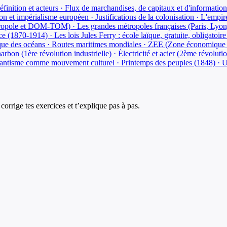
définition et acteurs · Flux de marchandises, de capitaux et d'informat
on et impérialisme européen · Justifications de la colonisation · L'empire
étropole et DOM-TOM) · Les grandes métropoles françaises (Paris, Lyon, 
(1870-1914) · Les lois Jules Ferry : école laïque, gratuite, obligatoire 
ique des océans · Routes maritimes mondiales · ZEE (Zone économique 
rbon (1ère révolution industrielle) · Électricité et acier (2ème révoluti
ntisme comme mouvement culturel · Printemps des peuples (1848) · Uni
corrige tes exercices et t’explique pas à pas.