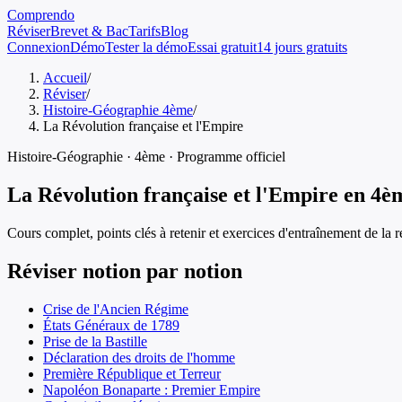
Comprendo
Réviser
Brevet & Bac
Tarifs
Blog
Connexion
Démo
Tester la démo
Essai gratuit
14 jours gratuits
Accueil
/
Réviser
/
Histoire-Géographie 4ème
/
La Révolution française et l'Empire
Histoire-Géographie
·
4ème
· Programme officiel
La Révolution française et l'Empire
en
4è
Cours complet, points clés à retenir et exercices d'entraînement de
la 
Réviser notion par notion
Crise de l'Ancien Régime
États Généraux de 1789
Prise de la Bastille
Déclaration des droits de l'homme
Première République et Terreur
Napoléon Bonaparte : Premier Empire