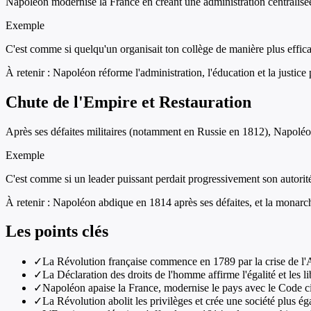
Napoléon modernise la France en créant une administration centralisée, 
Exemple
C'est comme si quelqu'un organisait ton collège de manière plus efficac
À retenir :
Napoléon réforme l'administration, l'éducation et la justice
Chute de l'Empire et Restauration
Après ses défaites militaires (notamment en Russie en 1812), Napoléon
Exemple
C'est comme si un leader puissant perdait progressivement son autorit
À retenir :
Napoléon abdique en 1814 après ses défaites, et la monarch
Les points clés
✓
La Révolution française commence en 1789 par la crise de l'An
✓
La Déclaration des droits de l'homme affirme l'égalité et les l
✓
Napoléon apaise la France, modernise le pays avec le Code civ
✓
La Révolution abolit les privilèges et crée une société plus éga