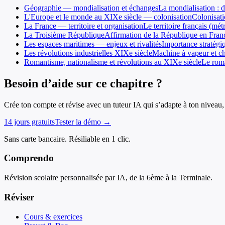
Géographie — mondialisation et échanges
La mondialisation : 
L'Europe et le monde au XIXe siècle — colonisation
Colonisati
La France — territoire et organisation
Le territoire français (m
La Troisième République
Affirmation de la République en France 
Les espaces maritimes — enjeux et rivalités
Importance stratég
Les révolutions industrielles XIXe siècle
Machine à vapeur et cha
Romantisme, nationalisme et révolutions au XIXe siècle
Le roma
Besoin d’aide sur ce chapitre ?
Crée ton compte et révise avec un tuteur IA qui s’adapte à ton niveau, 
14 jours gratuits
Tester la démo →
Sans carte bancaire. Résiliable en 1 clic.
Comprendo
Révision scolaire personnalisée par IA, de la 6ème à la Terminale.
Réviser
Cours & exercices