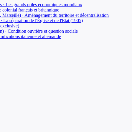
ions · Les grands pôles économiques mondiaux
 colonial français et britannique
Marseille) · Aménagement du territoire et décentralisation
· La séparation de l'Église et de l'État (1905)
exclusive)
on) · Condition ouvrière et question sociale
fications italienne et allemande