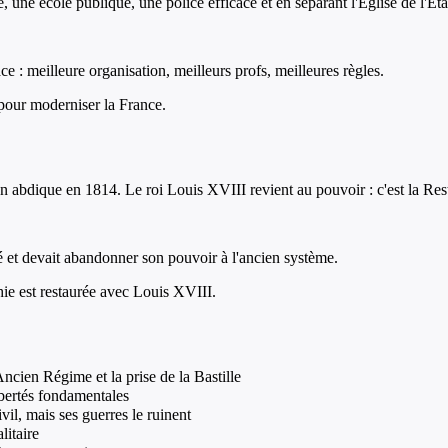
une école publique, une police efficace et en séparant l'Église de l'Éta
e : meilleure organisation, meilleurs profs, meilleures règles.
 pour moderniser la France.
 abdique en 1814. Le roi Louis XVIII revient au pouvoir : c'est la Res
é et devait abandonner son pouvoir à l'ancien système.
ie est restaurée avec Louis XVIII.
cien Régime et la prise de la Bastille
ibertés fondamentales
il, mais ses guerres le ruinent
litaire