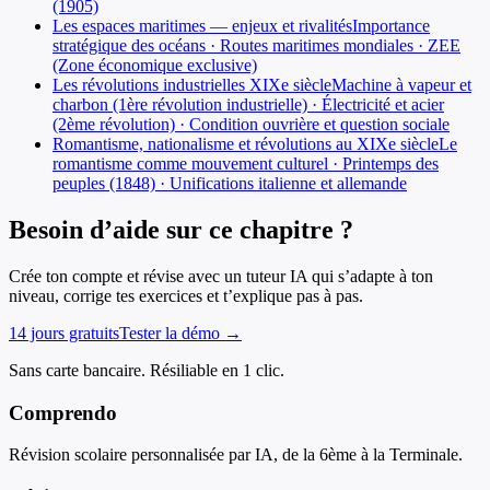
(1905)
Les espaces maritimes — enjeux et rivalités
Importance
stratégique des océans · Routes maritimes mondiales · ZEE
(Zone économique exclusive)
Les révolutions industrielles XIXe siècle
Machine à vapeur et
charbon (1ère révolution industrielle) · Électricité et acier
(2ème révolution) · Condition ouvrière et question sociale
Romantisme, nationalisme et révolutions au XIXe siècle
Le
romantisme comme mouvement culturel · Printemps des
peuples (1848) · Unifications italienne et allemande
Besoin d’aide sur ce chapitre ?
Crée ton compte et révise avec un tuteur IA qui s’adapte à ton
niveau, corrige tes exercices et t’explique pas à pas.
14 jours gratuits
Tester la démo →
Sans carte bancaire. Résiliable en 1 clic.
Comprendo
Révision scolaire personnalisée par IA, de la 6ème à la Terminale.