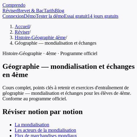
Comprendo
Réviser
Brevet & Bac
Tarifs
Blog
Connexion
Démo
Tester la démo
Essai gratuit
14 jours gratuits
Accueil
/
Réviser
/
Histoire-Géographie 4ème
/
Géographie — mondialisation et échanges
Histoire-Géographie
·
4ème
· Programme officiel
Géographie — mondialisation et échanges
en
4ème
Cours complet, points clés à retenir et exercices d'entraînement de
géographie — mondialisation et échanges
pour les élèves de
4ème
.
Conforme au programme officiel.
Réviser notion par notion
La mondialisation
Les acteurs de la mondialisation
Flux de marchandises mondiaux