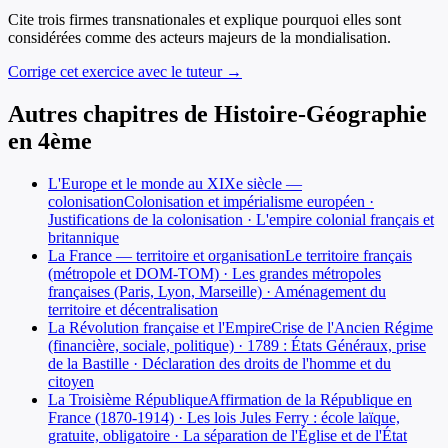
Cite trois firmes transnationales et explique pourquoi elles sont
considérées comme des acteurs majeurs de la mondialisation.
Corrige cet exercice avec le tuteur →
Autres chapitres de
Histoire-Géographie
en
4ème
L'Europe et le monde au XIXe siècle —
colonisation
Colonisation et impérialisme européen ·
Justifications de la colonisation · L'empire colonial français et
britannique
La France — territoire et organisation
Le territoire français
(métropole et DOM-TOM) · Les grandes métropoles
françaises (Paris, Lyon, Marseille) · Aménagement du
territoire et décentralisation
La Révolution française et l'Empire
Crise de l'Ancien Régime
(financière, sociale, politique) · 1789 : États Généraux, prise
de la Bastille · Déclaration des droits de l'homme et du
citoyen
La Troisième République
Affirmation de la République en
France (1870-1914) · Les lois Jules Ferry : école laïque,
gratuite, obligatoire · La séparation de l'Église et de l'État