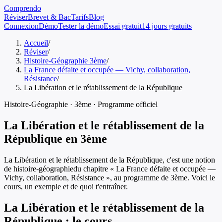
Comprendo
Réviser
Brevet & Bac
Tarifs
Blog
Connexion
Démo
Tester la démo
Essai gratuit
14 jours gratuits
Accueil
/
Réviser
/
Histoire-Géographie 3ème
/
La France défaite et occupée — Vichy, collaboration,
Résistance
/
La Libération et le rétablissement de la République
Histoire-Géographie
·
3ème
· Programme officiel
La Libération et le rétablissement de la
République
en
3ème
La Libération et le rétablissement de la République
, c'est une notion
de
histoire-géographie
du chapitre «
La France défaite et occupée —
Vichy, collaboration, Résistance
», au programme de
3ème
. Voici le
cours, un exemple et de quoi t'entraîner.
La Libération et le rétablissement de la
République
: le cours