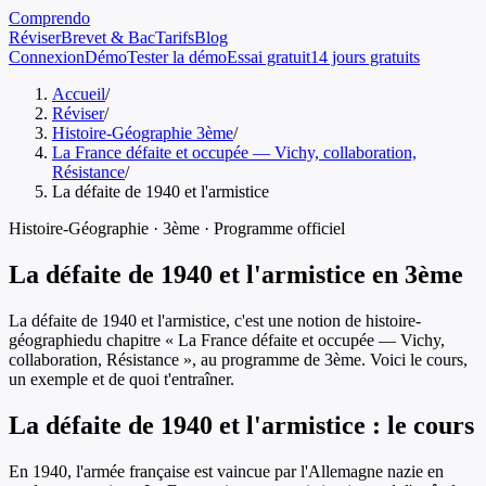
Comprendo
Réviser
Brevet & Bac
Tarifs
Blog
Connexion
Démo
Tester la démo
Essai gratuit
14 jours gratuits
Accueil
/
Réviser
/
Histoire-Géographie 3ème
/
La France défaite et occupée — Vichy, collaboration,
Résistance
/
La défaite de 1940 et l'armistice
Histoire-Géographie
·
3ème
· Programme officiel
La défaite de 1940 et l'armistice
en
3ème
La défaite de 1940 et l'armistice
, c'est une notion de
histoire-
géographie
du chapitre «
La France défaite et occupée — Vichy,
collaboration, Résistance
», au programme de
3ème
. Voici le cours,
un exemple et de quoi t'entraîner.
La défaite de 1940 et l'armistice
: le cours
En 1940, l'armée française est vaincue par l'Allemagne nazie en