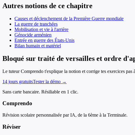
Autres notions de ce chapitre
Causes et déclenchement de la Première Guerre mondiale
La guerre de tranchées
Mobilisation et vie à l'arrière
Génocide arménien
Entrée en guerre des États-Unis
Bilan humain et matériel
Bloqué sur traité de versailles et ordre d'
Le tuteur Comprendo t'explique la notion et corrige tes exercices pas 
14 jours gratuits
Tester la démo →
Sans carte bancaire. Résiliable en 1 clic.
Comprendo
Révision scolaire personnalisée par IA, de la 6ème à la Terminale.
Réviser