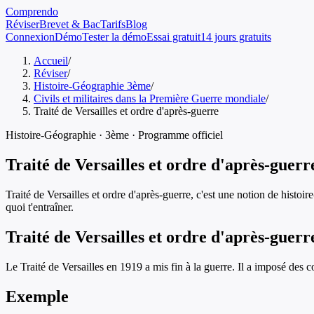
Comprendo
Réviser
Brevet & Bac
Tarifs
Blog
Connexion
Démo
Tester la démo
Essai gratuit
14 jours gratuits
Accueil
/
Réviser
/
Histoire-Géographie 3ème
/
Civils et militaires dans la Première Guerre mondiale
/
Traité de Versailles et ordre d'après-guerre
Histoire-Géographie
·
3ème
· Programme officiel
Traité de Versailles et ordre d'après-guerr
Traité de Versailles et ordre d'après-guerre
, c'est une notion de
histoir
quoi t'entraîner.
Traité de Versailles et ordre d'après-guerr
Le Traité de Versailles en 1919 a mis fin à la guerre. Il a imposé des c
Exemple