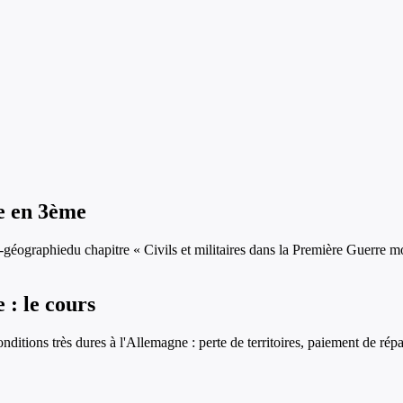
e
en
3ème
e-géographie
du chapitre «
Civils et militaires dans la Première Guerre m
e
: le cours
onditions très dures à l'Allemagne : perte de territoires, paiement de ré