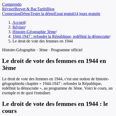
Comprendo
Réviser
Brevet & Bac
Tarifs
Blog
Connexion
Démo
Tester la démo
Essai gratuit
14 jours gratuits
Accueil
/
Réviser
/
Histoire-Géographie 3ème
/
1944-1947 : refonder la République, redéfinir la démocratie
/
Le droit de vote des femmes en 1944
Histoire-Géographie
·
3ème
· Programme officiel
Le droit de vote des femmes en 1944
en
3ème
Le droit de vote des femmes en 1944
, c'est une notion de
histoire-
géographie
du chapitre «
1944-1947 : refonder la République,
redéfinir la démocratie
», au programme de
3ème
. Voici le cours, un
exemple et de quoi t'entraîner.
Le droit de vote des femmes en 1944
: le
cours