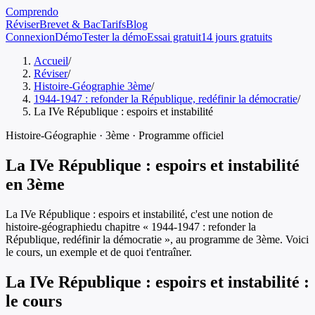
Comprendo
Réviser
Brevet & Bac
Tarifs
Blog
Connexion
Démo
Tester la démo
Essai gratuit
14 jours gratuits
Accueil
/
Réviser
/
Histoire-Géographie 3ème
/
1944-1947 : refonder la République, redéfinir la démocratie
/
La IVe République : espoirs et instabilité
Histoire-Géographie
·
3ème
· Programme officiel
La IVe République : espoirs et instabilité
en
3ème
La IVe République : espoirs et instabilité
, c'est une notion de
histoire-géographie
du chapitre «
1944-1947 : refonder la
République, redéfinir la démocratie
», au programme de
3ème
. Voici
le cours, un exemple et de quoi t'entraîner.
La IVe République : espoirs et instabilité
:
le cours