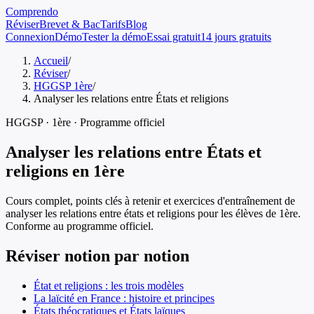
Comprendo
Réviser
Brevet & Bac
Tarifs
Blog
Connexion
Démo
Tester la démo
Essai gratuit
14 jours gratuits
Accueil
/
Réviser
/
HGGSP 1ère
/
Analyser les relations entre États et religions
HGGSP
·
1ère
· Programme officiel
Analyser les relations entre États et
religions
en
1ère
Cours complet, points clés à retenir et exercices d'entraînement de
analyser les relations entre états et religions
pour les élèves de
1ère
.
Conforme au programme officiel.
Réviser notion par notion
État et religions : les trois modèles
La laïcité en France : histoire et principes
États théocratiques et États laïques