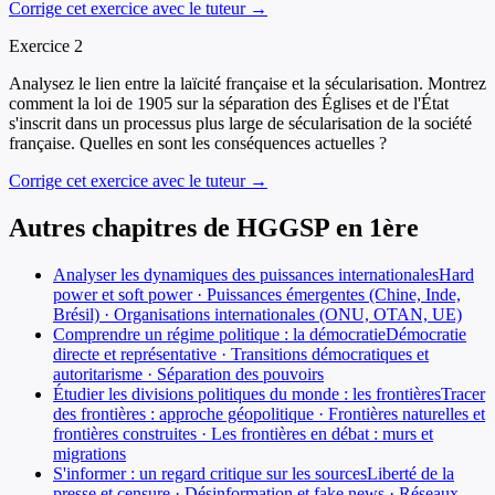
Corrige cet exercice avec le tuteur →
Exercice
2
Analysez le lien entre la laïcité française et la sécularisation. Montrez
comment la loi de 1905 sur la séparation des Églises et de l'État
s'inscrit dans un processus plus large de sécularisation de la société
française. Quelles en sont les conséquences actuelles ?
Corrige cet exercice avec le tuteur →
Autres chapitres de
HGGSP
en
1ère
Analyser les dynamiques des puissances internationales
Hard
power et soft power · Puissances émergentes (Chine, Inde,
Brésil) · Organisations internationales (ONU, OTAN, UE)
Comprendre un régime politique : la démocratie
Démocratie
directe et représentative · Transitions démocratiques et
autoritarisme · Séparation des pouvoirs
Étudier les divisions politiques du monde : les frontières
Tracer
des frontières : approche géopolitique · Frontières naturelles et
frontières construites · Les frontières en débat : murs et
migrations
S'informer : un regard critique sur les sources
Liberté de la
presse et censure · Désinformation et fake news · Réseaux