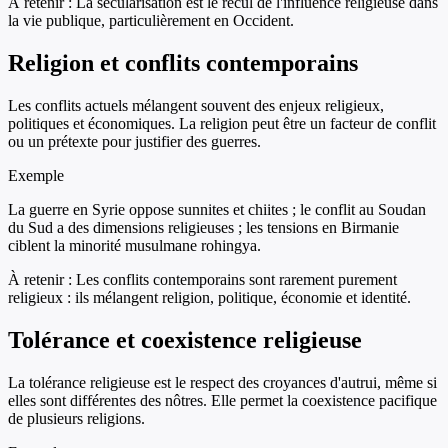
À retenir :
La sécularisation est le recul de l'influence religieuse dans
la vie publique, particulièrement en Occident.
Religion et conflits contemporains
Les conflits actuels mélangent souvent des enjeux religieux,
politiques et économiques. La religion peut être un facteur de conflit
ou un prétexte pour justifier des guerres.
Exemple
La guerre en Syrie oppose sunnites et chiites ; le conflit au Soudan
du Sud a des dimensions religieuses ; les tensions en Birmanie
ciblent la minorité musulmane rohingya.
À retenir :
Les conflits contemporains sont rarement purement
religieux : ils mélangent religion, politique, économie et identité.
Tolérance et coexistence religieuse
La tolérance religieuse est le respect des croyances d'autrui, même si
elles sont différentes des nôtres. Elle permet la coexistence pacifique
de plusieurs religions.