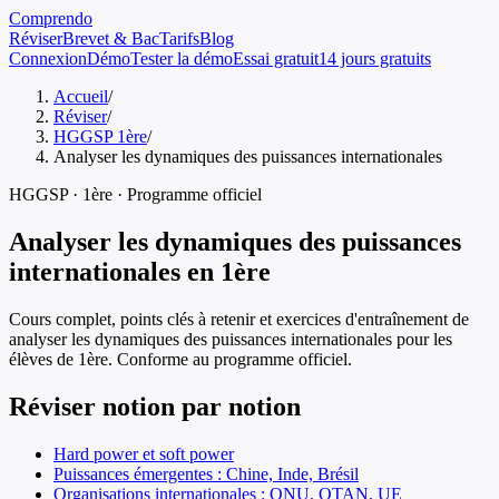
Comprendo
Réviser
Brevet & Bac
Tarifs
Blog
Connexion
Démo
Tester la démo
Essai gratuit
14 jours gratuits
Accueil
/
Réviser
/
HGGSP 1ère
/
Analyser les dynamiques des puissances internationales
HGGSP
·
1ère
· Programme officiel
Analyser les dynamiques des puissances
internationales
en
1ère
Cours complet, points clés à retenir et exercices d'entraînement de
analyser les dynamiques des puissances internationales
pour les
élèves de
1ère
. Conforme au programme officiel.
Réviser notion par notion
Hard power et soft power
Puissances émergentes : Chine, Inde, Brésil
Organisations internationales : ONU, OTAN, UE