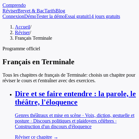
Comprendo
Réviser
Brevet & Bac
Tarifs
Blog
Connexion
Démo
Tester la démo
Essai gratuit
14 jours gratuits
Accueil
/
Réviser
/
Français Terminale
Programme officiel
Français
en
Terminale
Tous les chapitres de
français
de
Terminale
: choisis un chapitre pour
réviser le cours et t'entraîner avec des exercices.
Dire et se faire entendre : la parole, le
théâtre, l'éloquence
Genres théâtraux et mise en scène · Voix, diction, gestuelle et
posture · Discours politiques et plaidoyers célèbres ·
Construction d'un discours d'éloquence
Réviser ce chapitre →