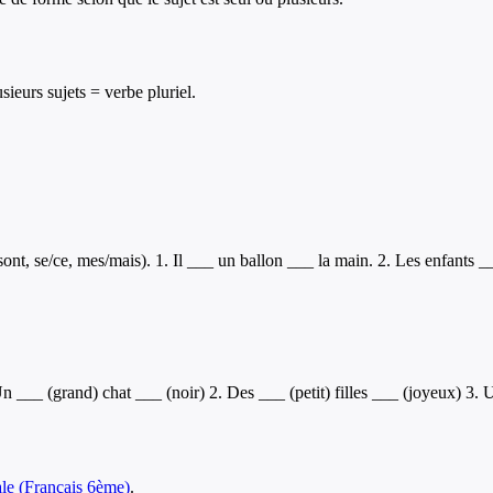
sieurs sujets = verbe pluriel.
ont, se/ce, mes/mais). 1. Il ___ un ballon ___ la main. 2. Les enfants _
Un ___ (grand) chat ___ (noir) 2. Des ___ (petit) filles ___ (joyeux) 3
le
(
Français
6ème
)
.