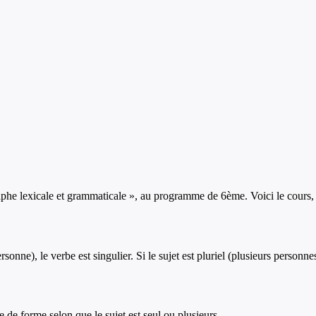
phe lexicale et grammaticale
», au programme de
6ème
. Voici le cours
sonne), le verbe est singulier. Si le sujet est pluriel (plusieurs personnes
 de forme selon que le sujet est seul ou plusieurs.