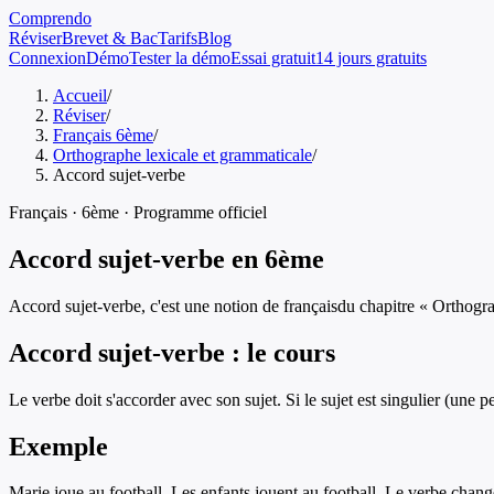
Comprendo
Réviser
Brevet & Bac
Tarifs
Blog
Connexion
Démo
Tester la démo
Essai gratuit
14 jours gratuits
Accueil
/
Réviser
/
Français 6ème
/
Orthographe lexicale et grammaticale
/
Accord sujet-verbe
Français
·
6ème
· Programme officiel
Accord sujet-verbe
en
6ème
Accord sujet-verbe
, c'est une notion de
français
du chapitre «
Orthogra
Accord sujet-verbe
: le cours
Le verbe doit s'accorder avec son sujet. Si le sujet est singulier (une per
Exemple
Marie joue au football. Les enfants jouent au football. Le verbe change