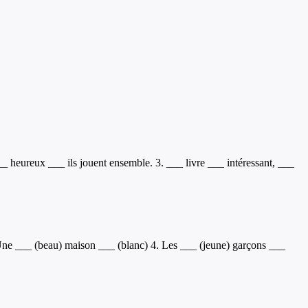
__ heureux ___ ils jouent ensemble. 3. ___ livre ___ intéressant, ___
. Une ___ (beau) maison ___ (blanc) 4. Les ___ (jeune) garçons ___