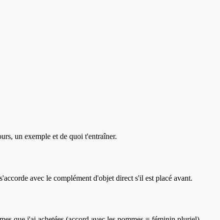
ours, un exemple et de quoi t'entraîner.
é s'accorde avec le complément d'objet direct s'il est placé avant.
pommes que j'ai achetées (accord avec les pommes = féminin pluriel).