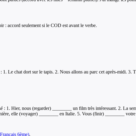
voir : accord seulement si le COD est avant le verbe.
: 1. Le chat dort sur le tapis. 2. Nous allons au parc cet après-midi. 3. 
 : 1. Hier, nous (regarder) ________ un film très intéressant. 2. La se
ère, elle (voyager) ________ en Italie. 5. Vous (finir) ________ votre
Français
6ème
)
.