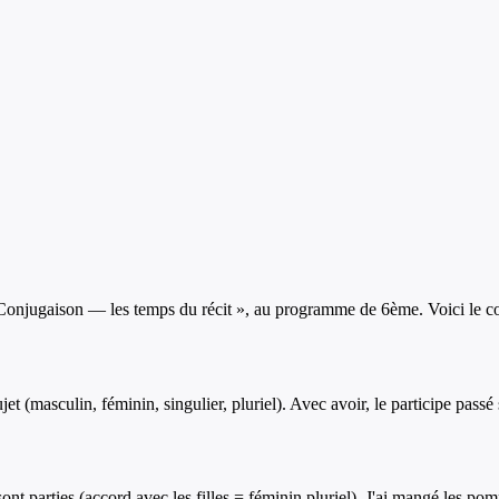
Conjugaison — les temps du récit
», au programme de
6ème
. Voici le c
ujet (masculin, féminin, singulier, pluriel). Avec avoir, le participe pass
s sont parties (accord avec les filles = féminin pluriel). J'ai mangé les 