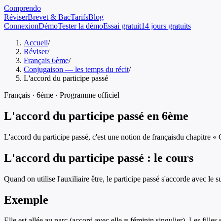
Comprendo
Réviser
Brevet & Bac
Tarifs
Blog
Connexion
Démo
Tester la démo
Essai gratuit
14 jours gratuits
Accueil
/
Réviser
/
Français 6ème
/
Conjugaison — les temps du récit
/
L'accord du participe passé
Français
·
6ème
· Programme officiel
L'accord du participe passé
en
6ème
L'accord du participe passé
, c'est une notion de
français
du chapitre «
L'accord du participe passé
: le cours
Quand on utilise l'auxiliaire être, le participe passé s'accorde avec le s
Exemple
Elle est allée au parc (accord avec elle = féminin singulier). Les fille