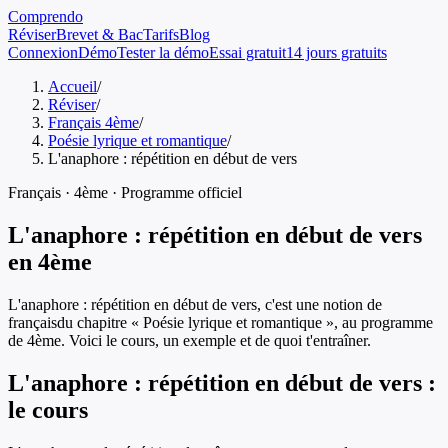
Comprendo
Réviser
Brevet & Bac
Tarifs
Blog
Connexion
Démo
Tester la démo
Essai gratuit
14 jours gratuits
Accueil
/
Réviser
/
Français 4ème
/
Poésie lyrique et romantique
/
L'anaphore : répétition en début de vers
Français
·
4ème
· Programme officiel
L'anaphore : répétition en début de vers
en
4ème
L'anaphore : répétition en début de vers
, c'est une notion de
français
du chapitre «
Poésie lyrique et romantique
», au programme
de
4ème
. Voici le cours, un exemple et de quoi t'entraîner.
L'anaphore : répétition en début de vers
:
le cours