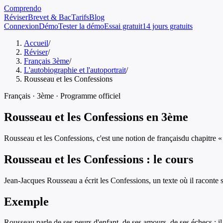
Comprendo
Réviser
Brevet & Bac
Tarifs
Blog
Connexion
Démo
Tester la démo
Essai gratuit
14 jours gratuits
Accueil
/
Réviser
/
Français 3ème
/
L'autobiographie et l'autoportrait
/
Rousseau et les Confessions
Français
·
3ème
· Programme officiel
Rousseau et les Confessions
en
3ème
Rousseau et les Confessions
, c'est une notion de
français
du chapitre 
Rousseau et les Confessions
: le cours
Jean-Jacques Rousseau a écrit les Confessions, un texte où il raconte 
Exemple
Rousseau parle de ses peurs d'enfant, de ses amours, de ses échecs : i