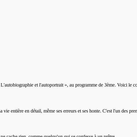
«
L'autobiographie et l'autoportrait
», au programme de
3ème
. Voici le c
sa vie entière en détail, même ses erreurs et ses honte. C'est l'un des p
l ne cache rien, comme quelqu'un qui se confesse à un prêtre.