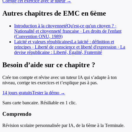
Corrige cet exercice avec le tuteur →
Autres chapitres de
EMC
en
6ème
Introduction à la citoyenneté
Qu'est-ce qu'un citoyen ? ·
Nationalité et citoyenneté française · Les droits de l'enfant
(Convention ONU, 1989)
Laïcité et valeurs républicaines
La laïcité : définition et
principes · Liberté de conscience et liberté d'expression · La
devise républicaine : Liberté, Égalité, Fraternité
Besoin d’aide sur ce chapitre ?
Crée ton compte et révise avec un tuteur IA qui s’adapte à ton
niveau, corrige tes exercices et t’explique pas à pas.
14 jours gratuits
Tester la démo →
Sans carte bancaire. Résiliable en 1 clic.
Comprendo
Révision scolaire personnalisée par IA, de la 6ème à la Terminale.