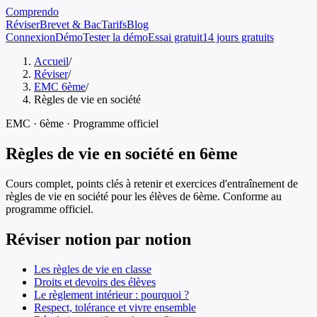
Comprendo
Réviser
Brevet & Bac
Tarifs
Blog
Connexion
Démo
Tester la démo
Essai gratuit
14 jours gratuits
Accueil
/
Réviser
/
EMC 6ème
/
Règles de vie en société
EMC
·
6ème
· Programme officiel
Règles de vie en société
en
6ème
Cours complet, points clés à retenir et exercices d'entraînement de
règles de vie en société
pour les élèves de
6ème
. Conforme au
programme officiel.
Réviser notion par notion
Les règles de vie en classe
Droits et devoirs des élèves
Le règlement intérieur : pourquoi ?
Respect, tolérance et vivre ensemble