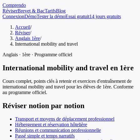
Comprendo
Réviser
Brevet & Bac
Tarifs
Blog
Connexion
Démo
Tester la démo
Essai gratuit
14 jours gratuits
Accueil
/
Réviser
/
Anglais 1ère
/
International mobility and travel
Anglais
·
1ère
· Programme officiel
International mobility and travel
en
1ère
Cours complet, points clés à retenir et exercices d'entraînement de
international mobility and travel
pour les élèves de
1ère
. Conforme
au programme officiel.
Réviser notion par notion
Transport et moyens de déplacement professionnel
Hébergement et réservation hôtelière
Réunions et communication professionnelle
Passé simple et temps narratifs