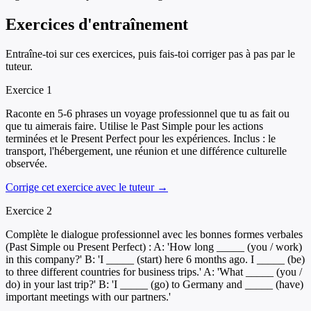
Exercices d'entraînement
Entraîne-toi sur ces exercices, puis fais-toi corriger pas à pas par le
tuteur.
Exercice
1
Raconte en 5-6 phrases un voyage professionnel que tu as fait ou
que tu aimerais faire. Utilise le Past Simple pour les actions
terminées et le Present Perfect pour les expériences. Inclus : le
transport, l'hébergement, une réunion et une différence culturelle
observée.
Corrige cet exercice avec le tuteur →
Exercice
2
Complète le dialogue professionnel avec les bonnes formes verbales
(Past Simple ou Present Perfect) : A: 'How long _____ (you / work)
in this company?' B: 'I _____ (start) here 6 months ago. I _____ (be)
to three different countries for business trips.' A: 'What _____ (you /
do) in your last trip?' B: 'I _____ (go) to Germany and _____ (have)
important meetings with our partners.'