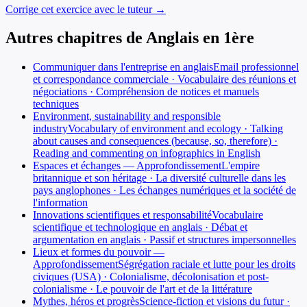
Corrige cet exercice avec le tuteur →
Autres chapitres de
Anglais
en
1ère
Communiquer dans l'entreprise en anglais
Email professionnel
et correspondance commerciale · Vocabulaire des réunions et
négociations · Compréhension de notices et manuels
techniques
Environment, sustainability and responsible
industry
Vocabulary of environment and ecology · Talking
about causes and consequences (because, so, therefore) ·
Reading and commenting on infographics in English
Espaces et échanges — Approfondissement
L'empire
britannique et son héritage · La diversité culturelle dans les
pays anglophones · Les échanges numériques et la société de
l'information
Innovations scientifiques et responsabilité
Vocabulaire
scientifique et technologique en anglais · Débat et
argumentation en anglais · Passif et structures impersonnelles
Lieux et formes du pouvoir —
Approfondissement
Ségrégation raciale et lutte pour les droits
civiques (USA) · Colonialisme, décolonisation et post-
colonialisme · Le pouvoir de l'art et de la littérature
Mythes, héros et progrès
Science-fiction et visions du futur ·