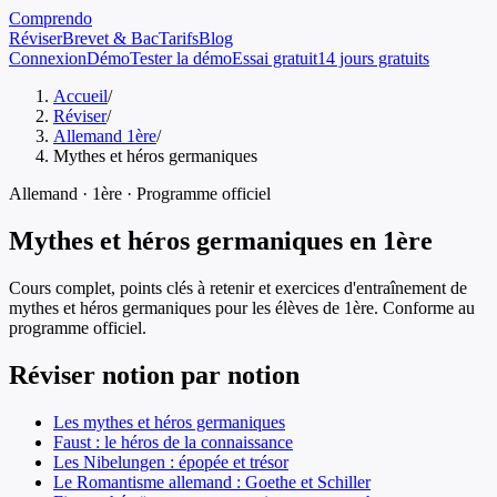
Comprendo
Réviser
Brevet & Bac
Tarifs
Blog
Connexion
Démo
Tester la démo
Essai gratuit
14 jours gratuits
Accueil
/
Réviser
/
Allemand 1ère
/
Mythes et héros germaniques
Allemand
·
1ère
· Programme officiel
Mythes et héros germaniques
en
1ère
Cours complet, points clés à retenir et exercices d'entraînement de
mythes et héros germaniques
pour les élèves de
1ère
. Conforme au
programme officiel.
Réviser notion par notion
Les mythes et héros germaniques
Faust : le héros de la connaissance
Les Nibelungen : épopée et trésor
Le Romantisme allemand : Goethe et Schiller