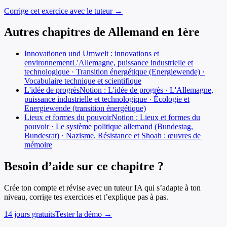
Corrige cet exercice avec le tuteur →
Autres chapitres de
Allemand
en
1ère
Innovationen und Umwelt : innovations et
environnement
L'Allemagne, puissance industrielle et
technologique · Transition énergétique (Energiewende) ·
Vocabulaire technique et scientifique
L'idée de progrès
Notion : L'idée de progrès · L'Allemagne,
puissance industrielle et technologique · Écologie et
Energiewende (transition énergétique)
Lieux et formes du pouvoir
Notion : Lieux et formes du
pouvoir · Le système politique allemand (Bundestag,
Bundesrat) · Nazisme, Résistance et Shoah : œuvres de
mémoire
Besoin d’aide sur ce chapitre ?
Crée ton compte et révise avec un tuteur IA qui s’adapte à ton
niveau, corrige tes exercices et t’explique pas à pas.
14 jours gratuits
Tester la démo →