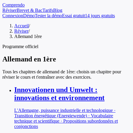
Comprendo
Réviser
Brevet & Bac
Tarifs
Blog
Connexion
Démo
Tester la démo
Essai gratuit
14 jours gratuits
Accueil
/
Réviser
/
Allemand 1ère
Programme officiel
Allemand
en
1ère
Tous les chapitres de
allemand
de
1ère
: choisis un chapitre pour
réviser le cours et t'entraîner avec des exercices.
Innovationen und Umwelt :
innovations et environnement
L'Allemagne, puissance industrielle et technologique ·
Transition énergétique (Energiewende) · Vocabulaire
technique et scientifique · Propositions subordonnées et
conjonctions