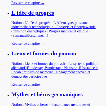
Réviser ce chapitre →
L'idée de progrès
Notion : L'idée de progrès · L'Allemagne, puissance
industrielle et technologique · Écologie et Energiewende
(transition énergétique) · Progrès médical et éthique
(Stammzellforschung…)
Réviser ce chapitre →
Lieux et formes du pouvoir
Notion : Lieux et formes du pouvoir · Le système politique
allemand (Bundestag, Bundesrat) · Nazisme, Résistance et
Shoah : œuvres de mémoire · Engagement citoyen et
démocratie participative
Réviser ce chapitre →
Mythes et héros germaniques
Notion : Mythes et héros · Personnages mythiques et